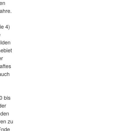
hen
Jahre.
ie 4)
e
ilden
ebiet
er
aftes
auch
0 bis
der
 den
ren zu
 Ende