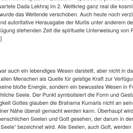
artete Dada Lekhraj im 2. Weltkrieg ganz real die kosm
wurde das Weltende verschoben. Auch heute noch verzi
und autoritative Herausgabe der Murlis unter anderem de
fügung stehenden Zeit die spirituelle Unterweisung von 
]
zwar auch ein lebendiges Wesen darstellt, aber nicht in d
len Menschen als Quelle für geistige Kraft zur Verfüg
, keine bloße Energie, sondern ein bewusstes Wesen in 
hliche Seele. Der Punkt symbolisiert die Form und Gesta
igkeit Gottes glauben die Brahama Kumaris nicht an sei
iner Nähe überall gemacht werden kann. Überhaupt wird
menschlichen Seelen und Gott gesehen, der darum in de
Seele“ bezeichnet wird. Alle Seelen, auch Gott, werden 