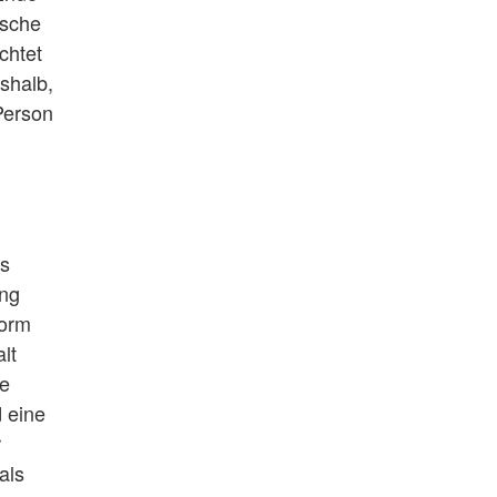
ische
chtet
shalb,
Person
as
ung
Form
lt
ne
 eine
r
als