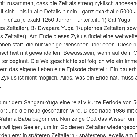
mit zusammen, dass die Zeit als streng zyklisch angese
sich - bis in alle Details hinein - ganz exakt alle 5000 
- hier zu je exakt 1250 Jahren - unterteilt: 1) Sat Yuga
nes Zeitalter), 3) Dwapara Yuga (Kupfernes Zeitalter) sow
s Zeitalter). Am Ende dieses Zyklus findet eine weltweit
phen statt, die nur wenige Menschen überleben. Diese b
nschheit mit gewandeltem Bewusstsein, wenn auf dem G
er beginnt. Die Weltgeschichte sei folglich wie ein imm
 dem das eigene Leben eine Episode darstellt. Ein dauerh
yklus ist nicht möglich. Alles, was ein Ende hat, muss 
.
s mit dem Sangam-Yuga eine relativ kurze Periode von 5
stört und die neue geschaffen wird. Diese habe 1936 mit 
 Brahma Baba begonnen. Nun zeige Gott das Wissen um
itwilligen Seelen, um im Goldenen Zeitalter wiedergebo
den erst in späteren Zeitaltern - spätestens jeweils am