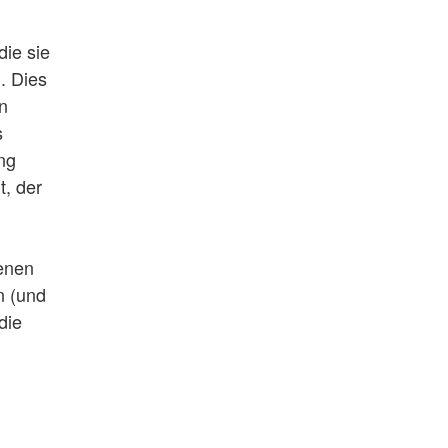
die sie
. Dies
n
s
eng
t, der
genen
n (und
die