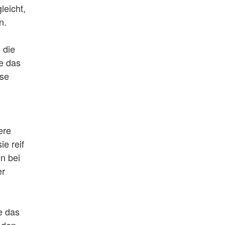
leicht,
n.
 die
e das
ese
ere
e reif
n bei
er
e das