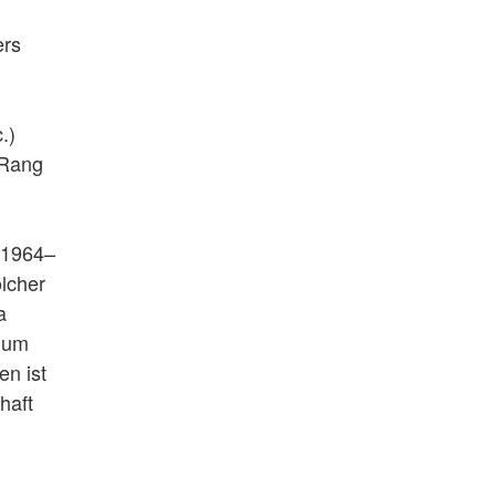
ers
.)
 Rang
n
(1964–
lcher
a
dium
en ist
haft