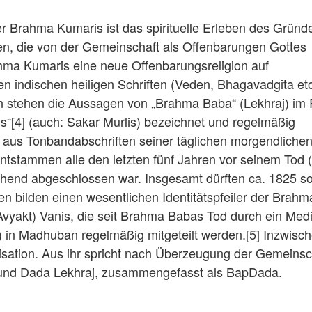
r Brahma Kumaris ist das spirituelle Erleben des Gründ
en, die von der Gemeinschaft als Offenbarungen Gottes
hma Kumaris eine neue Offenbarungsreligion auf
len indischen heiligen Schriften (Veden, Bhagavadgita etc
en stehen die Aussagen von „Brahma Baba“ (Lekhraj) im
s“[4] (auch: Sakar Murlis) bezeichnet und regelmäßig
 aus Tonbandabschriften seiner täglichen morgendliche
ntstammen alle den letzten fünf Jahren vor seinem Tod 
ehend abgeschlossen war. Insgesamt dürften ca. 1825 so
sen bilden einen wesentlichen Identitätspfeiler der Brahm
Avyakt) Vanis, die seit Brahma Babas Tod durch ein Me
 in Madhuban regelmäßig mitgeteilt werden.[5] Inzwisch
anisation. Aus ihr spricht nach Überzeugung der Gemeinsc
 und Dada Lekhraj, zusammengefasst als BapDada.