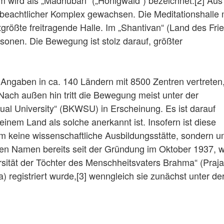
m wird als „Madhuban“ („Honigwald“) bezeichnet.[2] Aus
in beachtlicher Komplex gewachsen. Die Meditationshalle 
tgrößte freitragende Halle. Im „Shantivan“ (Land des Fri
sonen. Die Bewegung ist stolz darauf, größter
Angaben in ca. 140 Ländern mit 8500 Zentren vertreten,
ach außen hin tritt die Bewegung meist unter der
al University“ (BKWSU) in Erscheinung. Es ist darauf
einem Land als solche anerkannt ist. Insofern ist diese
m keine wissenschaftliche Ausbildungsstätte, sondern u
iesen Namen bereits seit der Gründung im Oktober 1937, 
sität der Töchter des Menschheitsvaters Brahma“ (Praja
 registriert wurde,[3] wenngleich sie zunächst unter de