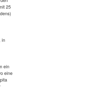
 den
mit 25
edens)
 in
m ein
wo eine
pita
r