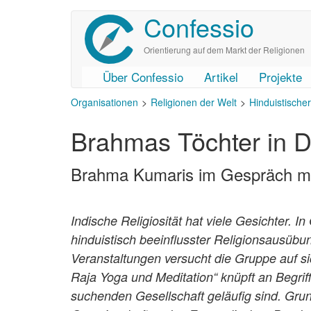
Confessio
Direkt
zum
Inhalt
Orientierung auf dem Markt der Religionen
Über Confessio
Artikel
Projekte
User
Main
Organisationen
Religionen der Welt
Hinduistische
account
navigation
Brahmas Töchter in 
menu
Brahma Kumaris im Gespräch m
Indische Religiosität hat viele Gesichter. 
hinduistisch beeinflusster Religionsausübu
Veranstaltungen versucht die Gruppe auf 
Raja Yoga und Meditation“ knüpft an Begriff
suchenden Gesellschaft geläufig sind. Grun