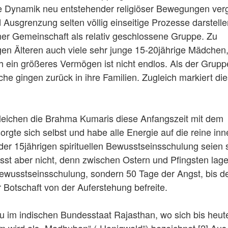
ie Dynamik neu entstehender religiöser Bewegungen verg
 Ausgrenzung selten völlig einseitige Prozesse darstelle
ner Gemeinschaft als relativ geschlossene Gruppe. Zu
n Älteren auch viele sehr junge 15-20jährige Mädchen,
h ein größeres Vermögen ist nicht endlos. Als der Grupp
che gingen zurück in ihre Familien. Zugleich markiert di
rgleichen die Brahma Kumaris diese Anfangszeit mit dem
rgte sich selbst und habe alle Energie auf die reine inn
er 15jährigen spirituellen Bewusstseinsschulung seien si
sst aber nicht, denn zwischen Ostern und Pfingsten lage
 Bewusstseinsschulung, sondern 50 Tage der Angst, bis d
 Botschaft von der Auferstehung befreite.
 im indischen Bundesstaat Rajasthan, wo sich bis heut