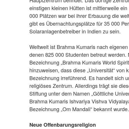
Hauptzentrum befindet. Das dortige Zentru
einstigen kleinen Hütten ist mittlerweile e
000 Plätzen war bei ihrer Erbauung die wel
gibt es Übernachtungsplätze für 35 000 Per
Solaranlagenbetreiber in Indien zu sein.
Weltweit ist Brahma Kumaris nach eigenen 
denen 825 000 Studenten betreut werden. N
Bezeichnung „Brahma Kumaris World Spiritu
hinzuweisen, dass diese „Universität“ von k
Bezeichnung irreführend. Es handelt sich u
religiöses Zentrum. Allerdings trägt sie d
Stiftung unter dem Namen „Göttliche Univer
Brahma Kumaris Ishvariya Vishva Vidyalaya)
Bezeichnung „Om Mandali“ bekannt wurde.
Neue Offenbarungsreligion