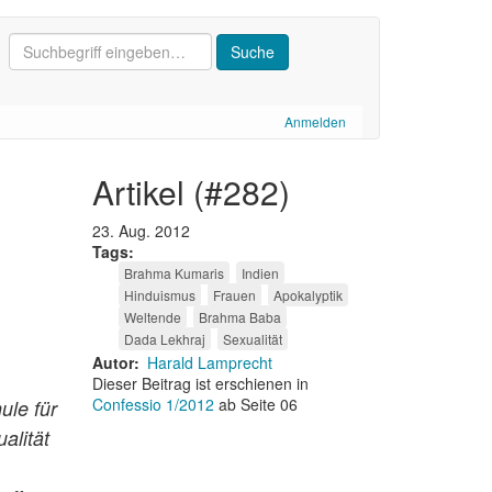
Anmelden
artikel (#282)
23. Aug. 2012
Tags
Brahma Kumaris
Indien
Hinduismus
Frauen
Apokalyptik
Weltende
Brahma Baba
Dada Lekhraj
Sexualität
Autor
Harald Lamprecht
Dieser Beitrag ist erschienen in
Confessio 1/2012
ab Seite 06
ule für
alität