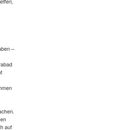
effen,
aben –
rabad
t
ommen
rachen.
nen
ch auf