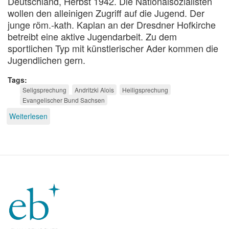
Deutschland, Herbst 1942. Die Nationalsozialisten
wollen den alleinigen Zugriff auf die Jugend. Der
junge röm.-kath. Kaplan an der Dresdner Hofkirche
betreibt eine aktive Jugendarbeit. Zu dem
sportlichen Typ mit künstlerischer Ader kommen die
Jugendlichen gern.
Tags
Seligsprechung
Andritzki Alois
Heiligsprechung
Evangelischer Bund Sachsen
Weiterlesen
über
Vom
Märtyrer
zum
Seligen