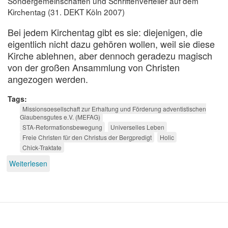
Sondergemeinschaften und Schriftenverteiler auf dem
Kirchentag (31. DEKT Köln 2007)
Bei jedem Kirchentag gibt es sie: diejenigen, die
eigentlich nicht dazu gehören wollen, weil sie diese
Kirche ablehnen, aber dennoch geradezu magisch
von der großen Ansammlung von Christen
angezogen werden.
Tags
Missionsgesellschaft zur Erhaltung und Förderung adventistischen
Glaubensgutes e.V. (MEFAG)
STA-Reformationsbewegung
Universelles Leben
Freie Christen für den Christus der Bergpredigt
Holic
Chick-Traktate
Weiterlesen
über
Der
Club
der
Eiferer