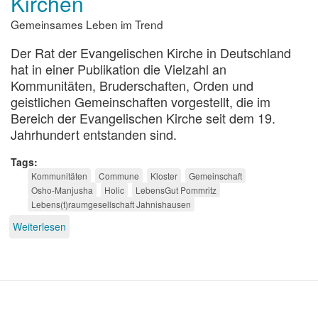
Kirchen
Gemeinsames Leben im Trend
Der Rat der Evangelischen Kirche in Deutschland
hat in einer Publikation die Vielzahl an
Kommunitäten, Bruderschaften, Orden und
geistlichen Gemeinschaften vorgestellt, die im
Bereich der Evangelischen Kirche seit dem 19.
Jahrhundert entstanden sind.
Tags
Kommunitäten
Commune
Kloster
Gemeinschaft
Osho-Manjusha
Holic
LebensGut Pommritz
Lebens(t)raumgesellschaft Jahnishausen
Weiterlesen
über
Kommunitäten
außerhalb
der
Kirchen