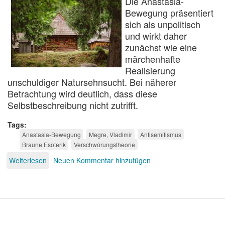
Die Anastasia-
Bewegung präsentiert
sich als unpolitisch
und wirkt daher
zunächst wie eine
märchenhafte
Realisierung
unschuldiger Natursehnsucht. Bei näherer
Betrachtung wird deutlich, dass diese
Selbstbeschreibung nicht zutrifft.
Tags
Anastasia-Bewegung
Megre, Vladimir
Antisemitismus
Braune Esoterik
Verschwörungstheorie
Weiterlesen
über
Neuen Kommentar hinzufügen
Die
Anastasia-
Bewegung