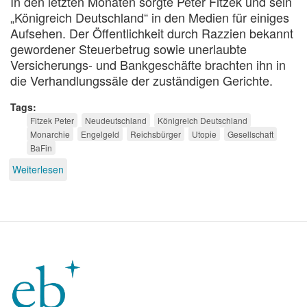
In den letzten Monaten sorgte Peter Fitzek und sein
„Königreich Deutschland“ in den Medien für einiges
Aufsehen. Der Öffentlichkeit durch Razzien bekannt
gewordener Steuerbetrug sowie unerlaubte
Versicherungs- und Bankgeschäfte brachten ihn in
die Verhandlungssäle der zuständigen Gerichte.
Tags
Fitzek Peter
Neudeutschland
Königreich Deutschland
Monarchie
Engelgeld
Reichsbürger
Utopie
Gesellschaft
BaFin
Weiterlesen
über
Monarchie
in
Wittenberg