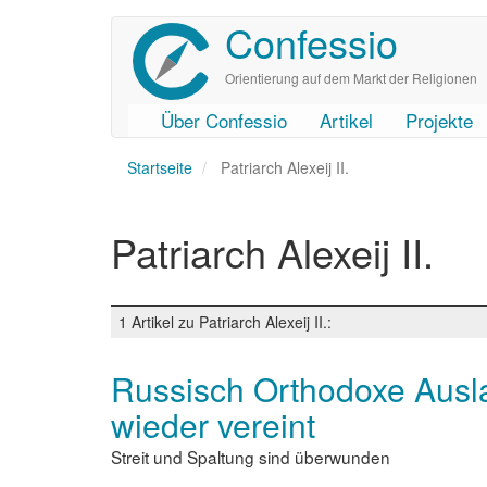
Confessio
Direkt
zum
Inhalt
Orientierung auf dem Markt der Religionen
Über Confessio
Artikel
Projekte
User
Main
Startseite
account
navigation
Patriarch Alexeij II.
menu
Patriarch Alexeij II.
1 Artikel zu Patriarch Alexeij II.:
Russisch Orthodoxe Ausl
wieder vereint
Streit und Spaltung sind überwunden