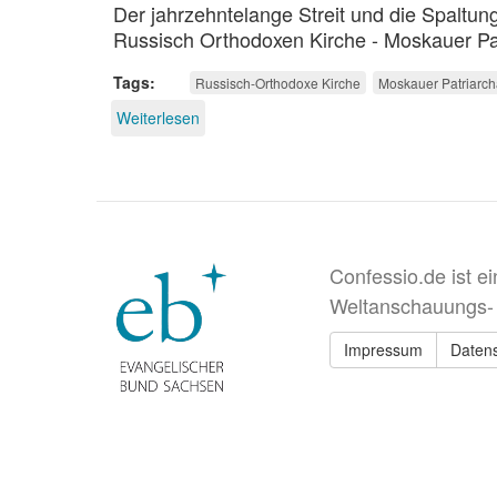
Der jahrzehntelange Streit und die Spaltu
Russisch Orthodoxen Kirche - Moskauer Patr
Tags
Russisch-Orthodoxe Kirche
Moskauer Patriarch
Weiterlesen
über
Russisch
Orthodoxe
Auslandskirche
und
Moskauer
Patriarchat
wieder
Confessio.de ist e
vereint
Weltanschauungs-
Impressum
Daten