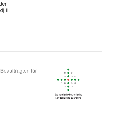
der
j II.
Beauftragten für
.