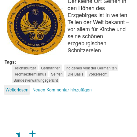
Der kleine Ort Seiffen in
den Höhen des
Erzgebirges ist in weiten
Teilen der Welt bekannt –
vor allem für Kirche und
seine schönen
erzgebirgischen
Schnitzereien.
Tags
Reichsbürger
Germaniten
Indigenes Volk der Germaniten
Rechtsextremismus
Seiffen
Die Basis
Völkerrecht
Bundesverwaltungsgericht
Weiterlesen
über
Neuen Kommentar hinzufügen
Indigene
Egoisten