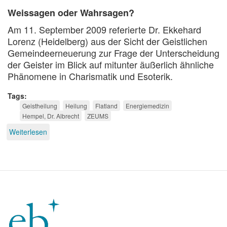
Weissagen oder Wahrsagen?
Am 11. September 2009 referierte Dr. Ekkehard
Lorenz (Heidelberg) aus der Sicht der Geistlichen
Gemeindeerneuerung zur Frage der Unterscheidung
der Geister im Blick auf mitunter äußerlich ähnliche
Phänomene in Charismatik und Esoterik.
Tags
Geistheilung
Heilung
Flatland
Energiemedizin
Hempel, Dr. Albrecht
ZEUMS
Weiterlesen
über
Geistiger
Heilung
auf
der
Spur