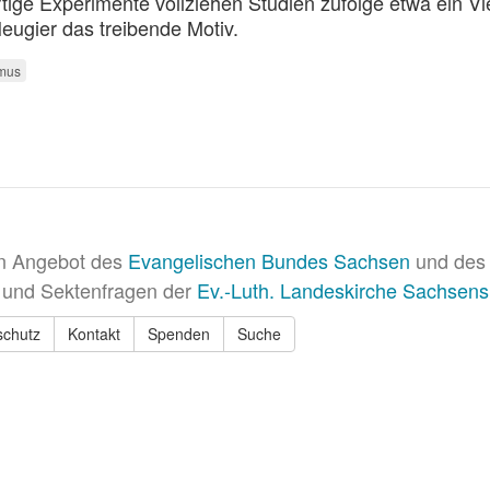
ige Experimente vollziehen Studien zufolge etwa ein Vie
 Neugier das treibende Motiv.
smus
in Angebot des
Evangelischen Bundes Sachsen
und des 
 und Sektenfragen der
Ev.-Luth. Landeskirche Sachsens
schutz
Kontakt
Spenden
Suche