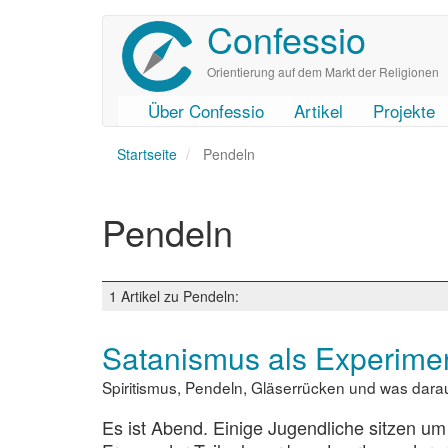
Confessio
Direkt
zum
Inhalt
Orientierung auf dem Markt der Religionen
Über Confessio
Artikel
Projekte
User
Main
Startseite
account
navigation
Pendeln
menu
Pendeln
1 Artikel zu Pendeln:
Satanismus als Experime
Spiritismus, Pendeln, Gläserrücken und was dar
Es ist Abend. Einige Jugendliche sitzen um