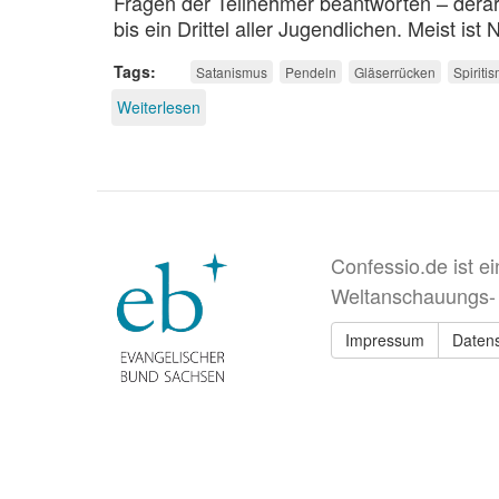
Fragen der Teilnehmer beantworten – derart
bis ein Drittel aller Jugendlichen. Meist ist
Tags
Satanismus
Pendeln
Gläserrücken
Spiriti
Weiterlesen
über
Satanismus
als
Experiment
Confessio.de ist e
Weltanschauungs-
Impressum
Daten