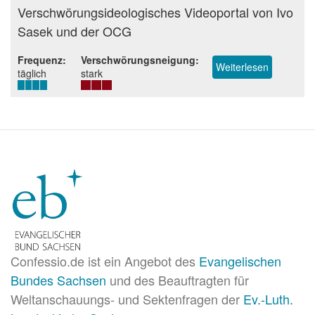
Beurteilung
Verschwörungsideologisches Videoportal von Ivo
Sasek und der OCG
Frequenz
Verschwörungsneigung
Weiterlesen
über
täglich
stark
Klagemaue
Confessio.de ist ein Angebot des
Evangelischen
Bundes Sachsen
und des Beauftragten für
Weltanschauungs- und Sektenfragen der
Ev.-Luth.