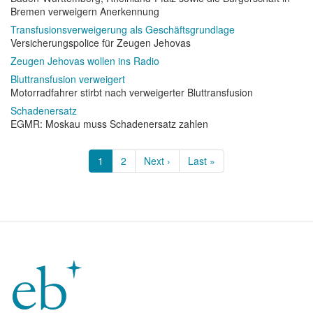
Bremen verweigern Anerkennung
Transfusionsverweigerung als Geschäftsgrundlage
Versicherungspolice für Zeugen Jehovas
Zeugen Jehovas wollen ins Radio
Bluttransfusion verweigert
Motorradfahrer stirbt nach verweigerter Bluttransfusion
Schadenersatz
EGMR: Moskau muss Schadenersatz zahlen
Seitennummerierung
Aktuelle
1
Page
2
Nächste
Next ›
Letzte
Last »
Seite
Seite
Seite