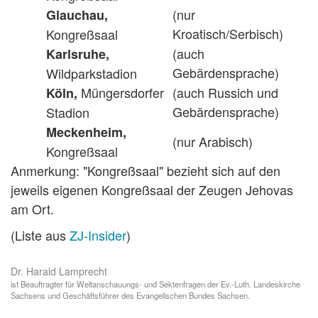
(nur
Glauchau,
Kroatisch/Serbisch)
Kongreßsaal
(auch
Karlsruhe,
Gebärdensprache)
Wildparkstadion
Müngersdorfer
(auch Russich und
Köln,
Gebärdensprache)
Stadion
Meckenheim,
(nur Arabisch)
Kongreßsaal
Anmerkung: "Kongreßsaal" bezieht sich auf den
jeweils eigenen Kongreßsaal der Zeugen Jehovas
am Ort.
(Liste aus
ZJ-Insider
)
Dr. Harald Lamprecht
ist Beauftragter für Weltanschauungs- und Sektenfragen der Ev.-Luth. Landeskirche
Sachsens und Geschäftsführer des Evangelischen Bundes Sachsen.