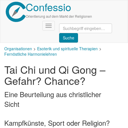
Confessio
Direkt
zum
Inhalt
Orientierung auf dem Markt der Religionen
Navigation
aktivieren/deaktivieren
Organisationen
Esoterik und spirituelle Therapien
Fernöstliche Harmonielehren
Tai Chi und Qi Gong –
Gefahr? Chance?
Eine Beurteilung aus christlicher
Sicht
Kampfkünste, Sport oder Religion?