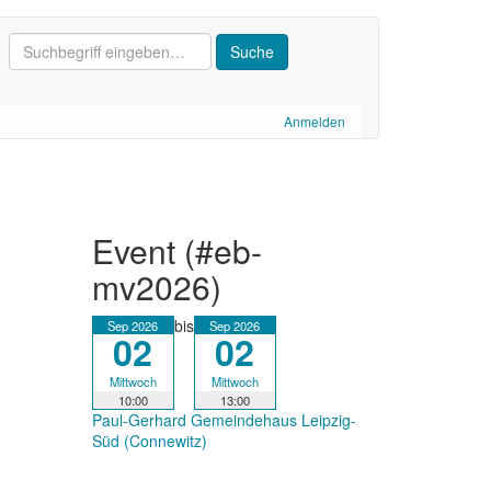
Anmelden
event (#eb-
mv2026)
bis
Sep 2026
Sep 2026
02
02
Mittwoch
Mittwoch
10:00
13:00
Paul-Gerhard Gemeindehaus Leipzig-
Süd (Connewitz)