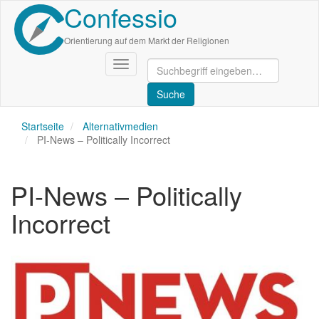
Confessio
Direkt
zum
Inhalt
Orientierung auf dem Markt der Religionen
Navigation
aktivieren/deaktivieren
Startseite
Alternativmedien
PI-News – Politically Incorrect
PI-News – Politically
Incorrect