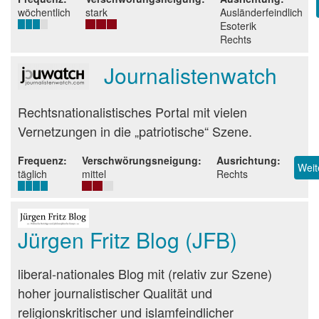
wöchentlich
stark
Ausländerfeindlich
Esoterik
Rechts
Journalistenwatch
Beurteilung
Rechtsnationalistisches Portal mit vielen
Vernetzungen in die „patriotische“ Szene.
Frequenz
Verschwörungsneigung
Ausrichtung
Weit
täglich
mittel
Rechts
Jürgen Fritz Blog (JFB)
Beurteilung
liberal-nationales Blog mit (relativ zur Szene)
hoher journalistischer Qualität und
religionskritischer und islamfeindlicher