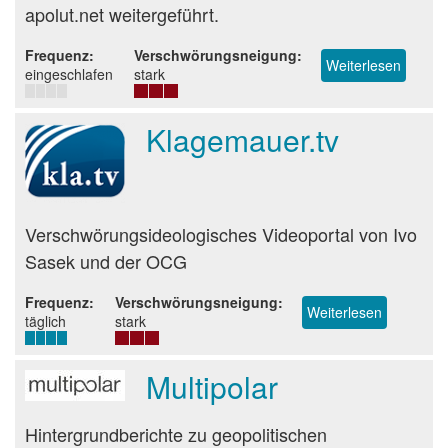
apolut.net weitergeführt.
Frequenz
Verschwörungsneigung
Weiterlesen
über
eingeschlafen
stark
KenFM
Klagemauer.tv
Beurteilung
Verschwörungsideologisches Videoportal von Ivo
Sasek und der OCG
Frequenz
Verschwörungsneigung
Weiterlesen
über
täglich
stark
Klagemaue
Multipolar
Beurteilung
Hintergrundberichte zu geopolitischen