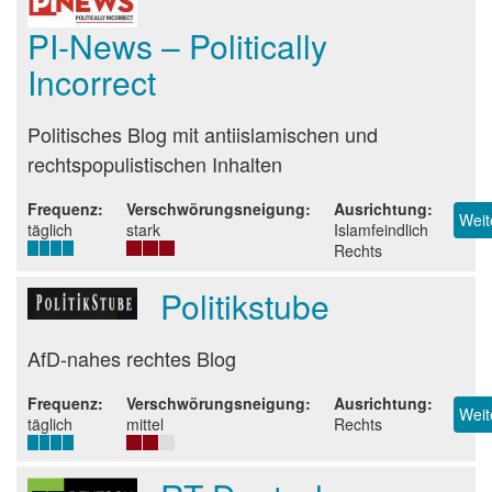
PI-News – Politically
Incorrect
Beurteilung
Politisches Blog mit antiislamischen und
rechtspopulistischen Inhalten
Frequenz
Verschwörungsneigung
Ausrichtung
Weit
täglich
stark
Islamfeindlich
Rechts
Politikstube
Beurteilung
AfD-nahes rechtes Blog
Frequenz
Verschwörungsneigung
Ausrichtung
Weit
täglich
mittel
Rechts