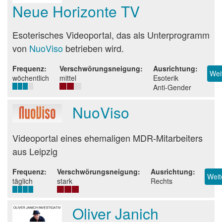
Neue Horizonte TV
Beurteilung
Esoterisches Videoportal, das als Unterprogramm
von
NuoViso
betrieben wird.
Frequenz
Verschwörungsneigung
Ausrichtung
Wei
wöchentlich
mittel
Esoterik
Anti-Gender
NuoViso
Beurteilung
Videoportal eines ehemaligen MDR-Mitarbeiters
aus Leipzig
Frequenz
Verschwörungsneigung
Ausrichtung
Weit
täglich
stark
Rechts
Oliver Janich