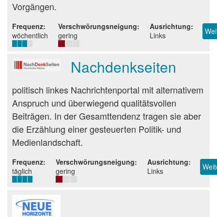
Vorgängen.
Frequenz
Verschwörungsneigung
Ausrichtung
Wei
wöchentlich
gering
Links
Nachdenkseiten
Beurteilung
politisch linkes Nachrichtenportal mit alternativem
Anspruch und überwiegend qualitätsvollen
Beiträgen. In der Gesamttendenz tragen sie aber
die Erzählung einer gesteuerten Politik- und
Medienlandschaft.
Frequenz
Verschwörungsneigung
Ausrichtung
Weit
täglich
gering
Links