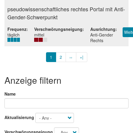
Beurteilung
pseudowissenschaftliches rechtes Portal mit Anti-
Gender-Schwerpunkt
Frequenz
Verschwörungsneigung
Ausrichtung
Weit
täglich
mittel
Anti-Gender
Rechts
Seitennummerierung
Aktuelle
1
Page
2
Nächste
››
Letzte
»|
Seite
Seite
Seite
Anzeige filtern
Name
Aktualisierung
Verschwörungsneigung