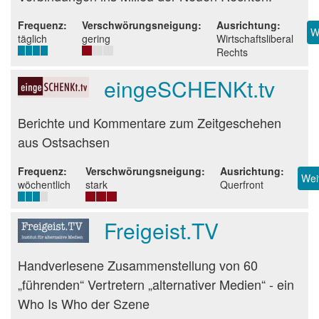
Frequenz
Verschwörungsneigung
Ausrichtung
W
täglich
gering
Wirtschaftsliberal
Rechts
eingeSCHENKt.tv
Beurteilung
Berichte und Kommentare zum Zeitgeschehen
aus Ostsachsen
Frequenz
Verschwörungsneigung
Ausrichtung
Wei
wöchentlich
stark
Querfront
Freigeist.TV
Beurteilung
Handverlesene Zusammenstellung von 60
„führenden“ Vertretern „alternativer Medien“ - ein
Who Is Who der Szene