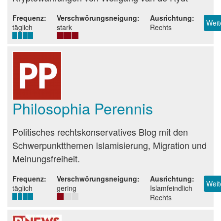
Frequenz
Verschwörungsneigung
Ausrichtung
Weit
täglich
stark
Rechts
Philosophia Perennis
Beurteilung
Politisches rechtskonservatives Blog mit den
Schwerpunktthemen Islamisierung, Migration und
Meinungsfreiheit.
Frequenz
Verschwörungsneigung
Ausrichtung
Weit
täglich
gering
Islamfeindlich
Rechts