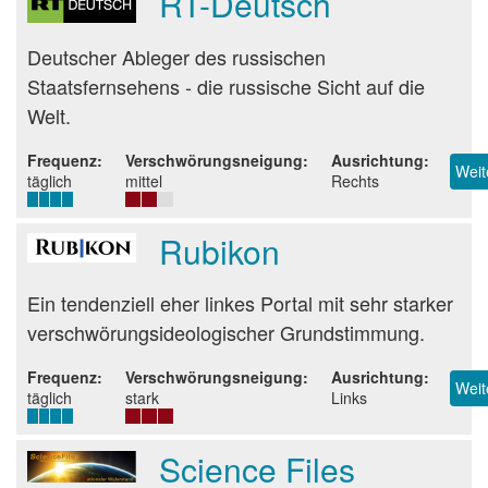
RT-Deutsch
Beurteilung
Deutscher Ableger des russischen
Staatsfernsehens - die russische Sicht auf die
Welt.
Frequenz
Verschwörungsneigung
Ausrichtung
Weit
täglich
mittel
Rechts
Rubikon
Beurteilung
Ein tendenziell eher linkes Portal mit sehr starker
verschwörungsideologischer Grundstimmung.
Frequenz
Verschwörungsneigung
Ausrichtung
Weit
täglich
stark
Links
Science Files