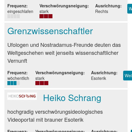
Frequenz
Verschwörungsneigung
Ausrichtung
W
eingeschlafen
stark
Rechts
Grenzwissenschaftler
Beurteilung
Ufologen und Nostradamus-Freunde deuten das
Weltgeschehen weit jenseits wissenschaftlicher
Vernunft
Frequenz
Verschwörungsneigung
Ausrichtung
Wei
wöchentlich
stark
Esoterik
Heiko Schrang
Beurteilung
hochgradig verschwörungsideologisches
Videoportal mit brauner Esoterik
Frequenz
Verschwörungsneigung
Ausrichtung