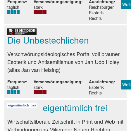
Frequenz
Verschwörungsneigung
Ausrichtung
Weit
täglich
stark
Reichsbürger
Esoterik
Rechts
Die Unbestechlichen
Beurteilung
Verschwörungsideologisches Portal voll brauner
Esoterik und Antisemitismus von Jan Udo Holey
(alias Jan van Helsing)
Frequenz
Verschwörungsneigung
Ausrichtung
Weit
täglich
stark
Esoterik
Rechts
eigentümlich frei
Beurteilung
Wirtschaftsliberale Zeitschrift in Print und Web mit
Verbindungen ins Milieu der Neuen Rechten.