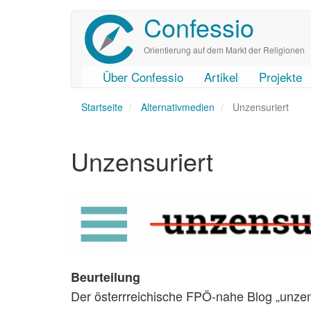
Confessio
Direkt
zum
Inhalt
Orientierung auf dem Markt der Religionen
Über Confessio
Artikel
Projekte
User
Main
Startseite
account
navigation
Alternativmedien
Unzensuriert
menu
Unzensuriert
Beurteilung
Der österrreichische FPÖ-nahe Blog „unzen