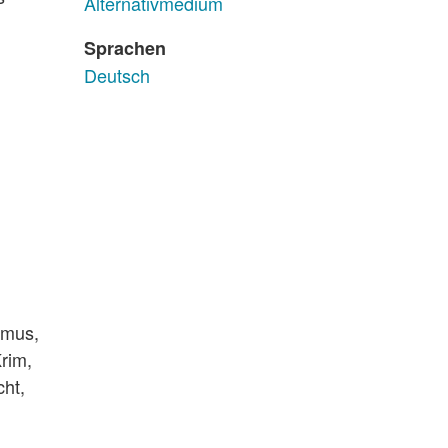
Alternativmedium
Sprachen
Deutsch
smus,
rim,
cht,