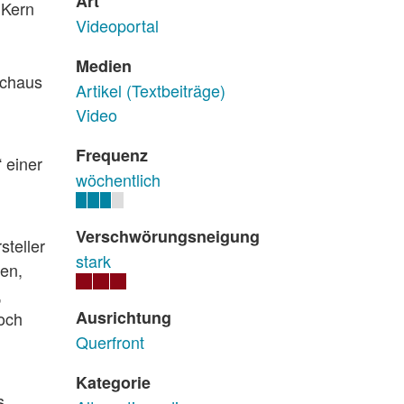
Art
 Kern
Videoportal
Medien
rchaus
Artikel (Textbeiträge)
Video
Frequenz
 einer
wöchentlich
Verschwörungsneigung
steller
stark
gen,
,
Ausrichtung
och
Querfront
Kategorie
s