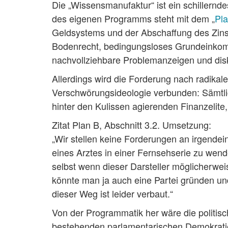
Die „Wissensmanufaktur“ ist ein schillernd
des eigenen Programms steht mit dem „
Pl
Geldsystems und der Abschaffung des Zins
Bodenrecht, bedingungsloses Grundeinkomm
nachvollziehbare Problemanzeigen und dis
Allerdings wird die Forderung nach radikal
Verschwörungsideologie verbunden: Sämtliche
hinter den Kulissen agierenden Finanzelite
Zitat Plan B, Abschnitt 3.2. Umsetzung:
„Wir stellen keine Forderungen an irgendeine
eines Arztes in einer Fernsehserie zu wend
selbst wenn dieser Darsteller möglicherwe
könnte man ja auch eine Partei gründen u
dieser Weg ist leider verbaut.“
Von der Programmatik her wäre die politisc
bestehenden parlamentarischen Demokratie