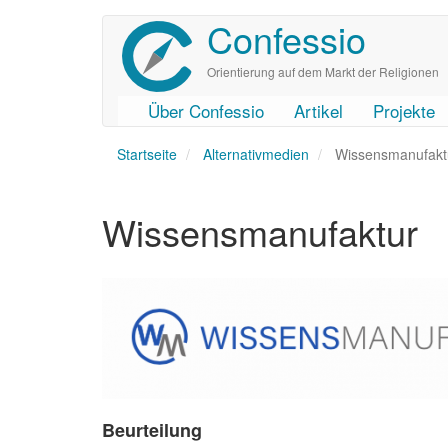
Confessio
Direkt
zum
Inhalt
Orientierung auf dem Markt der Religionen
Über Confessio
Artikel
Projekte
User
Main
Startseite
account
navigation
Alternativmedien
Wissensmanufakt
menu
Wissensmanufaktur
Beurteilung