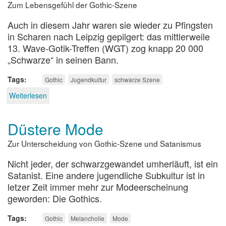
Zum Lebensgefühl der Gothic-Szene
Auch in diesem Jahr waren sie wieder zu Pfingsten
in Scharen nach Leipzig gepilgert: das mittlerweile
13. Wave-Gotik-Treffen (WGT) zog knapp 20 000
„Schwarze“ in seinen Bann.
Tags
Gothic
Jugendkultur
schwarze Szene
Weiterlesen
über
Ästhetik
des
Düstere Mode
Vergehens
Zur Unterscheidung von Gothic-Szene und Satanismus
Nicht jeder, der schwarzgewandet umherläuft, ist ein
Satanist. Eine andere jugendliche Subkultur ist in
letzer Zeit immer mehr zur Modeerscheinung
geworden: Die Gothics.
Tags
Gothic
Melancholie
Mode