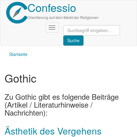
Confessio
Direkt
zum
Inhalt
Orientierung auf dem Markt der Religionen
Navigation
aktivieren/deaktivieren
Startseite
Gothic
Zu Gothic gibt es folgende Beiträge
(Artikel / Literaturhinweise /
Nachrichten):
Ästhetik des Vergehens