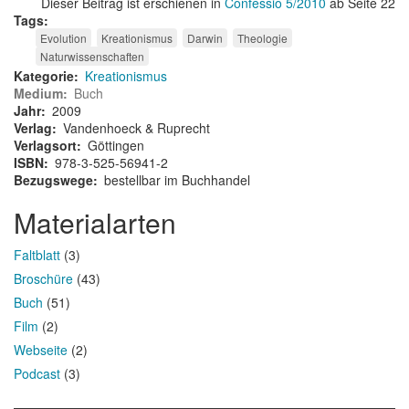
Dieser Beitrag ist erschienen in
Confessio 5/2010
ab Seite 22
Tags
Evolution
Kreationismus
Darwin
Theologie
Naturwissenschaften
Kategorie
Kreationismus
Medium
Buch
Jahr
2009
Verlag
Vandenhoeck & Ruprecht
Verlagsort
Göttingen
ISBN
978-3-525-56941-2
Bezugswege
bestellbar im Buchhandel
Materialarten
Faltblatt
(3)
Broschüre
(43)
Buch
(51)
Film
(2)
Webseite
(2)
Podcast
(3)