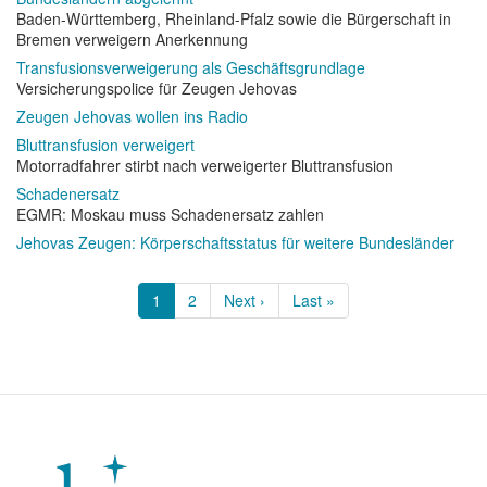
Baden-Württemberg, Rheinland-Pfalz sowie die Bürgerschaft in
Bremen verweigern Anerkennung
Transfusionsverweigerung als Geschäftsgrundlage
Versicherungspolice für Zeugen Jehovas
Zeugen Jehovas wollen ins Radio
Bluttransfusion verweigert
Motorradfahrer stirbt nach verweigerter Bluttransfusion
Schadenersatz
EGMR: Moskau muss Schadenersatz zahlen
Jehovas Zeugen: Körperschaftsstatus für weitere Bundesländer
Seitennummerierung
Aktuelle
1
Page
2
Nächste
Next ›
Letzte
Last »
Seite
Seite
Seite