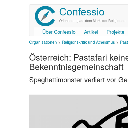
Confessio
Direkt
zum
Inhalt
Orientierung auf dem Markt der Religionen
Über Confessio
Artikel
Projekte
User
Main
Organisationen
Religionskritik und Atheismus
Past
account
navigation
menu
Österreich: Pastafari kei
Bekenntnisgemeinschaft
Spaghettimonster verliert vor Ge