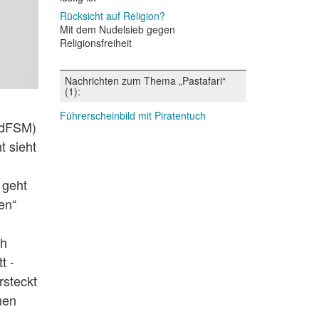
Rücksicht auf Religion?
Mit dem Nudelsieb gegen
Religionsfreiheit
Nachrichten zum Thema „Pastafari“
(1):
Führerscheinbild mit Piratentuch
(KdFSM)
t sieht
 geht
en“
ch
t -
rsteckt
hen