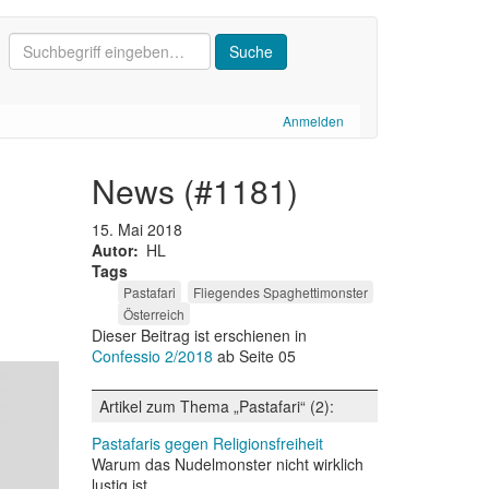
Anmelden
news (#1181)
15. Mai 2018
Autor
HL
Tags
Pastafari
Fliegendes Spaghettimonster
Österreich
Dieser Beitrag ist erschienen in
Confessio 2/2018
ab Seite 05
Artikel zum Thema „Pastafari“ (2):
Pastafaris gegen Religionsfreiheit
Warum das Nudelmonster nicht wirklich
lustig ist