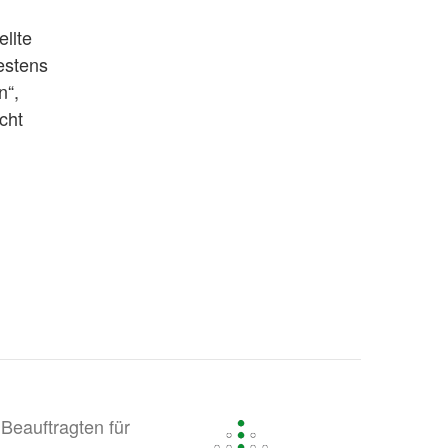
llte
estens
n“,
cht
Beauftragten für