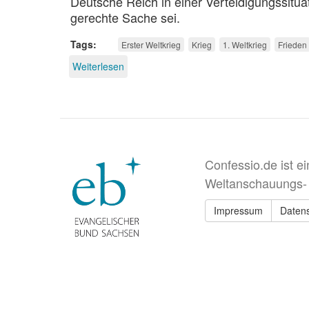
Deutsche Reich in einer Verteidigungssitua
gerechte Sache sei.
Tags
Erster Weltkrieg
Krieg
1. Weltkrieg
Frieden
Weiterlesen
über
Zum
Beginn
des
Ersten
Weltkrieges
vor
100
Confessio.de ist e
Jahren
Weltanschauungs-
Impressum
Daten