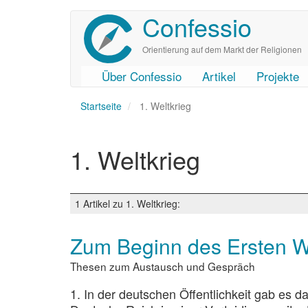
Confessio
Direkt
zum
Inhalt
Orientierung auf dem Markt der Religionen
Über Confessio
Artikel
Projekte
User
Main
Startseite
account
navigation
1. Weltkrieg
menu
1. Weltkrieg
1 Artikel zu 1. Weltkrieg:
Zum Beginn des Ersten We
Thesen zum Austausch und Gespräch
1. In der deutschen Öffentlichkeit gab es