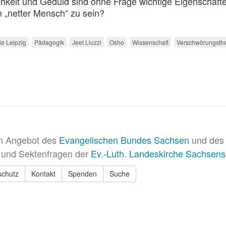
hkeit und Geduld sind ohne Frage wichtige Eigenschafte
n „netter Mensch“ zu sein?
le Leipzig
Pädagogik
Jeet Liuzzi
Osho
Wissenschaft
Verschwörungsthe
in Angebot des
Evangelischen Bundes Sachsen
und des 
 und Sektenfragen der
Ev.-Luth. Landeskirche Sachsens
schutz
Kontakt
Spenden
Suche