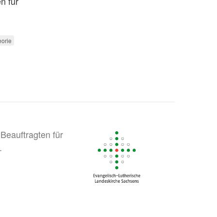
n für
orie
Beauftragten für
.