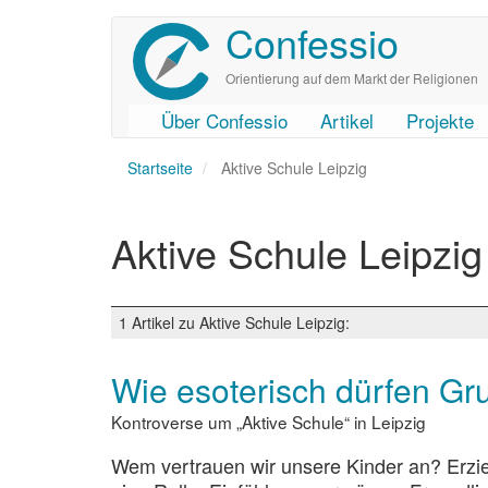
Confessio
Direkt
zum
Inhalt
Orientierung auf dem Markt der Religionen
Über Confessio
Artikel
Projekte
User
Main
Startseite
account
navigation
Aktive Schule Leipzig
menu
Aktive Schule Leipzig
1 Artikel zu Aktive Schule Leipzig:
Wie esoterisch dürfen Gr
Kontroverse um „Aktive Schule“ in Leipzig
Wem vertrauen wir unsere Kinder an? Erzieh