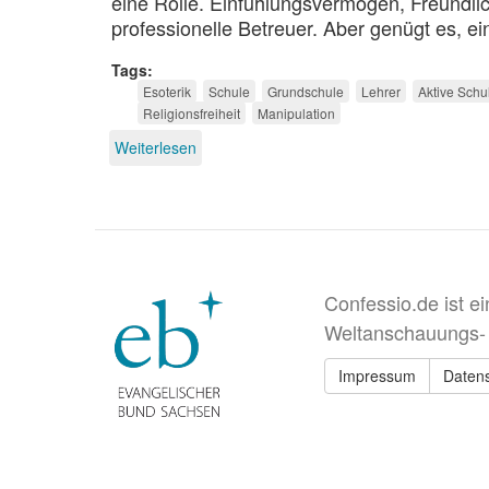
eine Rolle. Einfühlungsvermögen, Freundlic
professionelle Betreuer. Aber genügt es, ei
Tags
Esoterik
Schule
Grundschule
Lehrer
Aktive Schu
Religionsfreiheit
Manipulation
Weiterlesen
über
Wie
esoterisch
dürfen
Grundschullehrer
sein?
Confessio.de ist e
Weltanschauungs-
Impressum
Daten