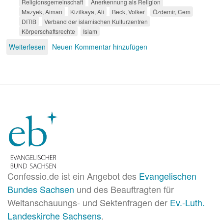
Religionsgemeinschaft
Anerkennung als Religion
Mazyek, Aiman
Kizilkaya, Ali
Beck, Volker
Özdemir, Cem
DITIB
Verband der islamischen Kulturzentren
Körperschaftsrechte
Islam
Weiterlesen
über
Neuen Kommentar hinzufügen
Islamische
Dachverbände
sind
keine
Religionsgemeinschaften
Confessio.de ist ein Angebot des
Evangelischen
Bundes Sachsen
und des Beauftragten für
Weltanschauungs- und Sektenfragen der
Ev.-Luth.
Landeskirche Sachsens
.