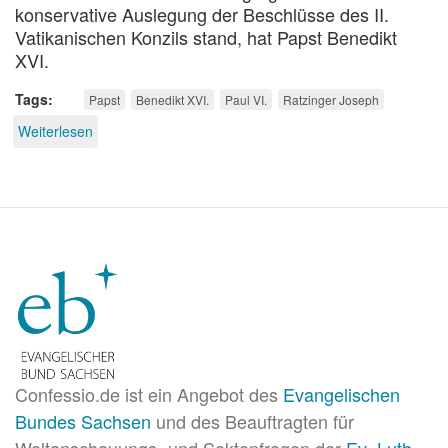
konservative Auslegung der Beschlüsse des II.
Vatikanischen Konzils stand, hat Papst Benedikt
XVI.
Tags
Papst
Benedikt XVI.
Paul VI.
Ratzinger Joseph
Weiterlesen
über
Kontinuität
mit
neuen
Akzenten
Confessio.de ist ein Angebot des
Evangelischen
Bundes Sachsen
und des Beauftragten für