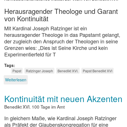
Herausragender Theologe und Garant
von Kontinuität
Mit Kardinal Joseph Ratzinger ist ein
herausragender Theologe in das Papstamt gelangt,
der zugleich den Anspruch der Theologen in seine
Grenzen wies: „Dies ist Seine Kirche und kein
Experimentierfeld für T
Tags
Papst
Ratzinger Joseph
Benedikt XVI.
Papst Benedikt XVI
Weiterlesen
über
Ein
Konservativer
Kontinuität mit neuen Akzenten
mit
Dialogerfahrung
Benedikt XVI. 100 Tage im Amt
In gleichem Maße, wie Kardinal Joseph Ratzinger
als Präfekt der Glaubenskongregation für eine