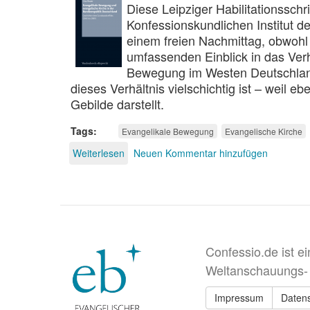
Diese Leipziger Habilitationsschr
Konfessionskundlichen Institut d
einem freien Nachmittag, obwohl 
umfassenden Einblick in das Ver
Bewegung im Westen Deutschlands
dieses Verhältnis vielschichtig ist – weil e
Gebilde darstellt.
Tags
Evangelikale Bewegung
Evangelische Kirche
Weiterlesen
über
Neuen Kommentar hinzufügen
Evangelikale
Bewegung
und
evangelische
Kirche
in
der
Confessio.de ist e
Bundesrepublik
Weltanschauungs-
Deutschland
Impressum
Daten