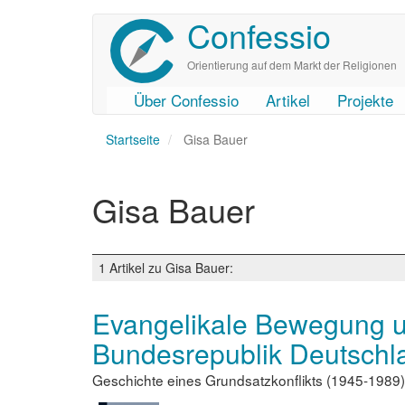
Confessio
Direkt
zum
Inhalt
Orientierung auf dem Markt der Religionen
Über Confessio
Artikel
Projekte
User
Main
Startseite
account
navigation
Gisa Bauer
menu
Gisa Bauer
1 Artikel zu Gisa Bauer:
Evangelikale Bewegung un
Bundesrepublik Deutschl
Geschichte eines Grundsatzkonflikts (1945-1989)