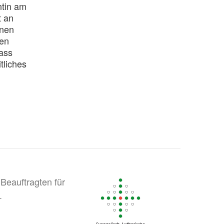
ntin am
t an
inen
len
ass
tliches
Beauftragten für
.