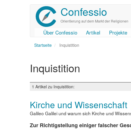
Confessio
Direkt
zum
Inhalt
Orientierung auf dem Markt der Religionen
Über Confessio
Artikel
Projekte
User
Main
Startseite
account
navigation
Inquistition
menu
Inquistition
1 Artikel zu Inquistition:
Kirche und Wissenschaft
Galileo Galilei und warum sich Kirche und Wissen
Zur Richtigstellung einiger falscher Ge