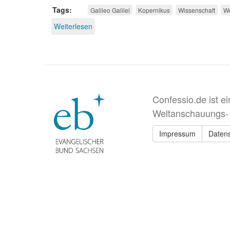
Tags
Galileo Galilei
Kopernikus
Wissenschaft
We
Weiterlesen
über
Kirche
und
Wissenschaft
Confessio.de ist e
Weltanschauungs-
Impressum
Daten