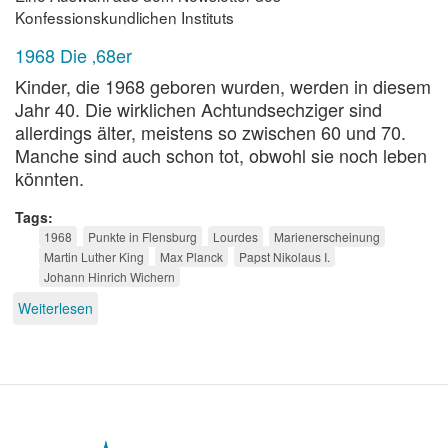
Konfessionskundlichen Instituts
1968 Die ‚68er
Kinder, die 1968 geboren wurden, werden in diesem
Jahr 40. Die wirklichen Achtundsechziger sind
allerdings älter, meistens so zwischen 60 und 70.
Manche sind auch schon tot, obwohl sie noch leben
könnten.
Tags
1968
Punkte in Flensburg
Lourdes
Marienerscheinung
Martin Luther King
Max Planck
Papst Nikolaus I.
Johann Hinrich Wichern
Weiterlesen
über
Konfessionskundliche
Jubiläen
2008