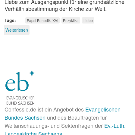
Liebe zum Ausgangspunkt für eine grundsätzliche
Verhältnisbestimmung der Kirche zur Welt.
Tags
Papst Benedikt XVI
Enzyklika
Liebe
Weiterlesen
über
Liebe
ordnet
die
Welt
Confessio.de ist ein Angebot des
Evangelischen
Bundes Sachsen
und des Beauftragten für
Weltanschauungs- und Sektenfragen der
Ev.-Luth.
Landeskirche Sachsens
.