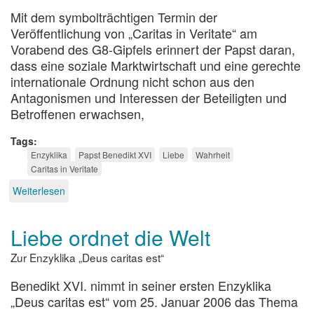
Mit dem symbolträchtigen Termin der
Veröffentlichung von „Caritas in Veritate“ am
Vorabend des G8-Gipfels erinnert der Papst daran,
dass eine soziale Marktwirtschaft und eine gerechte
internationale Ordnung nicht schon aus den
Antagonismen und Interessen der Beteiligten und
Betroffenen erwachsen,
Tags
Enzyklika
Papst Benedikt XVI
Liebe
Wahrheit
Caritas in Veritate
Weiterlesen
über
Liebe
in
Liebe ordnet die Welt
der
Wahrheit
Zur Enzyklika „Deus caritas est“
Benedikt XVI. nimmt in seiner ersten Enzyklika
„Deus caritas est“ vom 25. Januar 2006 das Thema