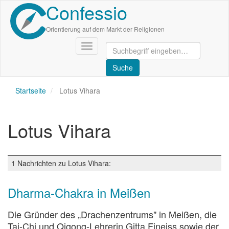
Confessio
Direkt
zum
Inhalt
Orientierung auf dem Markt der Religionen
Navigation
aktivieren/deaktivieren
Startseite
Lotus Vihara
Lotus Vihara
1 Nachrichten zu Lotus Vihara:
Dharma-Chakra in Meißen
Die Gründer des „Drachenzentrums" in Meißen, die
Tai-Chi und Qigong-Lehrerin Gitta Fineiss sowie der