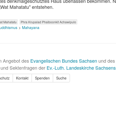
 altes denkmalgeschütztes Haus überlassen bekommen. N
„Wat Mahatatu" entstehen.
at Mahatatu
Phra Krupalad Phaiboonkit Achawipulo
uddhismus
Mahayana
in Angebot des
Evangelischen Bundes Sachsen
und des 
 und Sektenfragen der
Ev.-Luth. Landeskirche Sachsens
schutz
Kontakt
Spenden
Suche