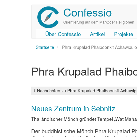
Confessio
Direkt
zum
Inhalt
Orientierung auf dem Markt der Religionen
Über Confessio
Artikel
Projekte
User
Main
Startseite
account
navigation
Phra Krupalad Phaiboonkit Achawipulo
menu
Phra Krupalad Phaibo
1 Nachrichten zu Phra Krupalad Phaiboonkit Achawip
Neues Zentrum in Sebnitz
Thailändischer Mönch gründet Tempel „Wat Maha
Der buddhistische Mönch Phra Krupalad Pha