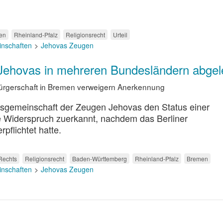
en
Rheinland-Pfalz
Religionsrecht
Urteil
inschaften
Jehovas Zeugen
 Jehovas in mehreren Bundesländern abgel
Bürgerschaft in Bremen verweigern Anerkennung
nsgemeinschaft der Zeugen Jehovas den Status einer
e Widerspruch zuerkannt, nachdem das Berliner
pflichtet hatte.
 Rechts
Religionsrecht
Baden-Württemberg
Rheinland-Pfalz
Bremen
inschaften
Jehovas Zeugen