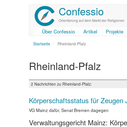
Confessio
Direkt
zum
Inhalt
Orientierung auf dem Markt der Religionen
Über Confessio
Artikel
Projekte
User
Main
Startseite
account
navigation
Rheinland-Pfalz
menu
Rheinland-Pfalz
2 Nachrichten zu Rheinland-Pfalz:
Körperschaftsstatus für Zeugen 
VG Mainz dafür, Senat Bremen dagegen
Verwaltungsgericht Mainz: Körpe