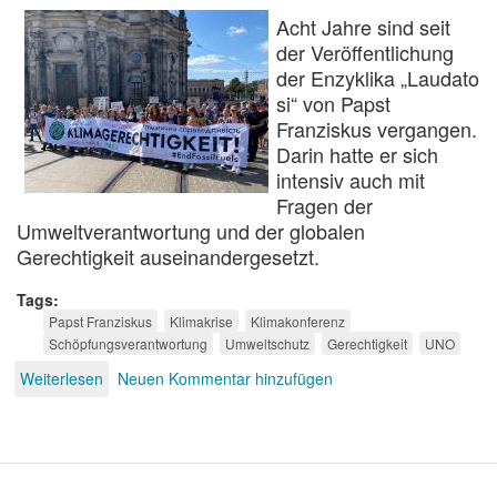
Acht Jahre sind seit
der Veröffentlichung
der Enzyklika „Laudato
si“ von Papst
Franziskus vergangen.
Darin hatte er sich
intensiv auch mit
Fragen der
Umweltverantwortung und der globalen
Gerechtigkeit auseinandergesetzt.
Tags
Papst Franziskus
Klimakrise
Klimakonferenz
Schöpfungsverantwortung
Umweltschutz
Gerechtigkeit
UNO
Weiterlesen
über
Neuen Kommentar hinzufügen
Laudate
Deum