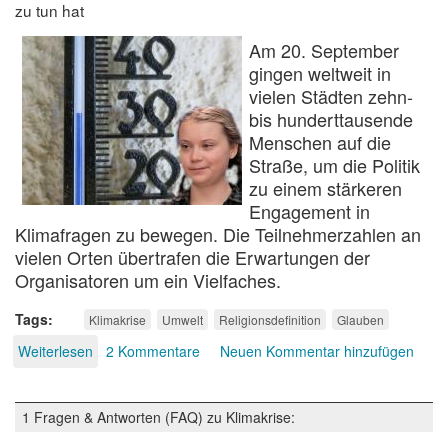
zu tun hat
Am 20. September
gingen weltweit in
vielen Städten zehn-
bis hunderttausende
Menschen auf die
Straße, um die Politik
zu einem stärkeren
Engagement in
Klimafragen zu bewegen. Die Teilnehmerzahlen an
vielen Orten übertrafen die Erwartungen der
Organisatoren um ein Vielfaches.
Tags
Klimakrise
Umwelt
Religionsdefinition
Glauben
Weiterlesen
über
2 Kommentare
Neuen Kommentar hinzufügen
Die
heilige
Greta?
1 Fragen & Antworten (FAQ) zu Klimakrise: