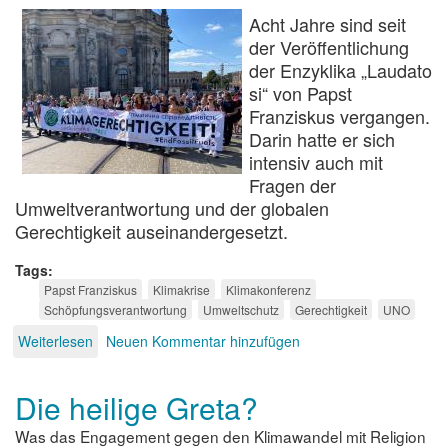
Acht Jahre sind seit
der Veröffentlichung
der Enzyklika „Laudato
si“ von Papst
Franziskus vergangen.
Darin hatte er sich
intensiv auch mit
Fragen der
Umweltverantwortung und der globalen
Gerechtigkeit auseinandergesetzt.
Tags
Papst Franziskus
Klimakrise
Klimakonferenz
Schöpfungsverantwortung
Umweltschutz
Gerechtigkeit
UNO
Weiterlesen
über
Neuen Kommentar hinzufügen
Laudate
Deum
Die heilige Greta?
Was das Engagement gegen den Klimawandel mit Religion