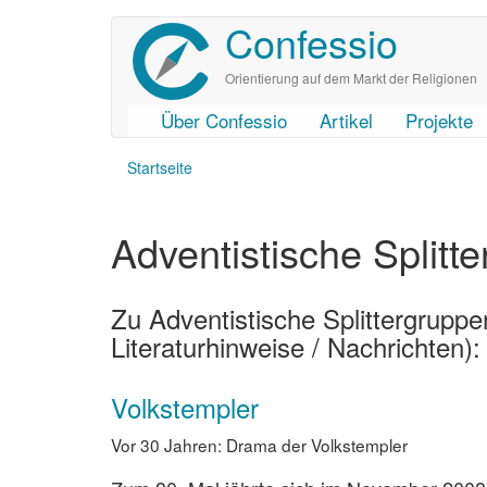
Confessio
Direkt
zum
Inhalt
Orientierung auf dem Markt der Religionen
Über Confessio
Artikel
Projekte
User
Main
Startseite
account
navigation
menu
Adventistische Splitt
Zu Adventistische Splittergruppen
Literaturhinweise / Nachrichten):
Volkstempler
Vor 30 Jahren: Drama der Volkstempler