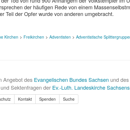
 der Tod von rund 900 Anhängern der Volkstempler im 
rsprechen der häufigen Rede von einem Massenselbstm
ßer Teil der Opfer wurde von anderen umgebracht.
he Kirchen
Freikirchen
Adventisten
Adventistische Splittergruppe
in Angebot des
Evangelischen Bundes Sachsen
und des 
 und Sektenfragen der
Ev.-Luth. Landeskirche Sachsens
schutz
Kontakt
Spenden
Suche