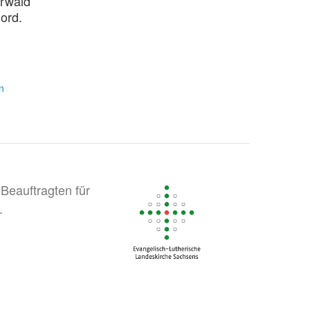
Urwald
ord.
n
Beauftragten für
.