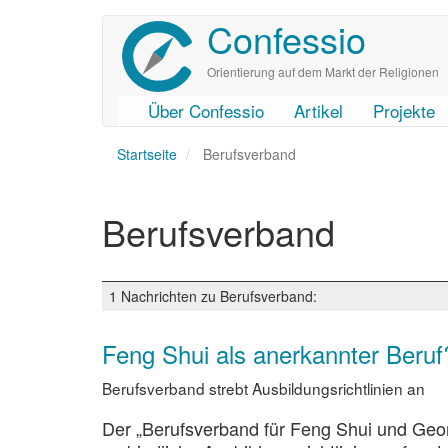
Confessio
Direkt
zum
Inhalt
Orientierung auf dem Markt der Religionen
Über Confessio
Artikel
Projekte
User
Main
Startseite
account
navigation
Berufsverband
menu
Berufsverband
1 Nachrichten zu Berufsverband:
Feng Shui als anerkannter Beruf
Berufsverband strebt Ausbildungsrichtlinien an
Der „Berufsverband für Feng Shui und Geom