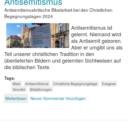
Antisemitismus
Antisemitismuskritische Bibelarbeit bei den Christlichen
Begegnungstagen 2024
Antisemitismus ist
gelernt. Niemand wird
als Antisemit geboren.
Aber er umgibt uns als
Teil unserer christlichen Tradition in den
überlieferten Bildern und gelernten Sichtweisen auf
die biblischen Texte.
Tags
Bibel
Antisemitismus
Christliche Begegnungstage
Exegese
Vorurteil
Bildstörungen
Weiterlesen
über
Neuen Kommentar hinzufügen
Bibel
lesen
ohne
Antisemitismus