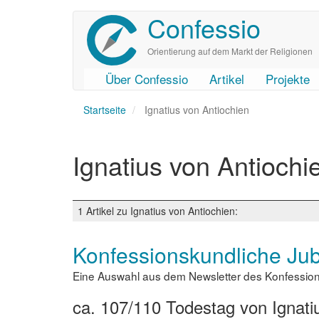
Confessio
Direkt
zum
Inhalt
Orientierung auf dem Markt der Religionen
Über Confessio
Artikel
Projekte
User
Main
Startseite
account
navigation
Ignatius von Antiochien
menu
Ignatius von Antiochi
1 Artikel zu Ignatius von Antiochien:
Konfessionskundliche Ju
Eine Auswahl aus dem Newsletter des Konfessions
ca. 107/110 Todestag von Ignati