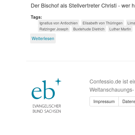
Der Bischof als Stellvertreter Christi - wer
Tags
Ignatius von Antiochien
Elisabeth von Thüringen
Lim
Ratzinger Joseph
Buxtehude Dietrich
Luther Martin
Weiterlesen
über
Konfessionskundliche
Jubiläen
2007
Confessio.de ist e
Weltanschauungs-
Impressum
Daten