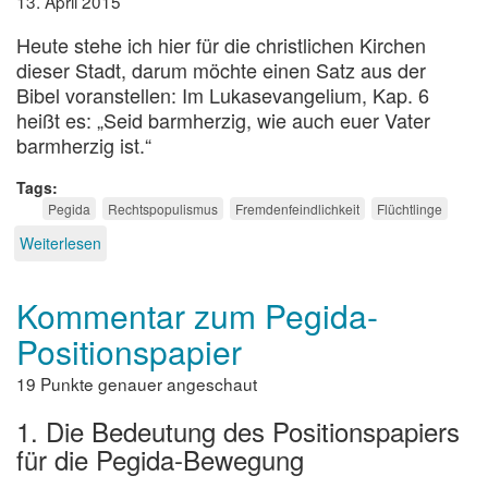
13. April 2015
Heute stehe ich hier für die christlichen Kirchen
dieser Stadt, darum möchte einen Satz aus der
Bibel voranstellen: Im Lukasevangelium, Kap. 6
heißt es:
„Seid barmherzig, wie auch euer Vater
barmherzig ist.“
Tags
Pegida
Rechtspopulismus
Fremdenfeindlichkeit
Flüchtlinge
Weiterlesen
über
Verteidigung
des
Kommentar zum Pegida-
christlichen
Abendlandes
Positionspapier
19 Punkte genauer angeschaut
1. Die Bedeutung des Positionspapiers
für die Pegida-Bewegung