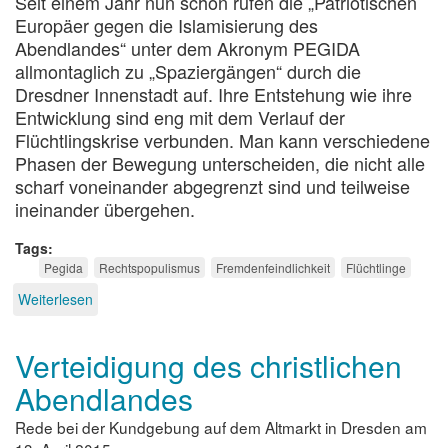
Seit einem Jahr nun schon rufen die „Patriotischen
Europäer gegen die Islamisierung des
Abendlandes“ unter dem Akronym PEGIDA
allmontaglich zu „Spaziergängen“ durch die
Dresdner Innenstadt auf. Ihre Entstehung wie ihre
Entwicklung sind eng mit dem Verlauf der
Flüchtlingskrise verbunden. Man kann verschiedene
Phasen der Bewegung unterscheiden, die nicht alle
scharf voneinander abgegrenzt sind und teilweise
ineinander übergehen.
Tags
Pegida
Rechtspopulismus
Fremdenfeindlichkeit
Flüchtlinge
Weiterlesen
über
Ein
Jahr
Verteidigung des christlichen
PEGIDA
Abendlandes
Rede bei der Kundgebung auf dem Altmarkt in Dresden am