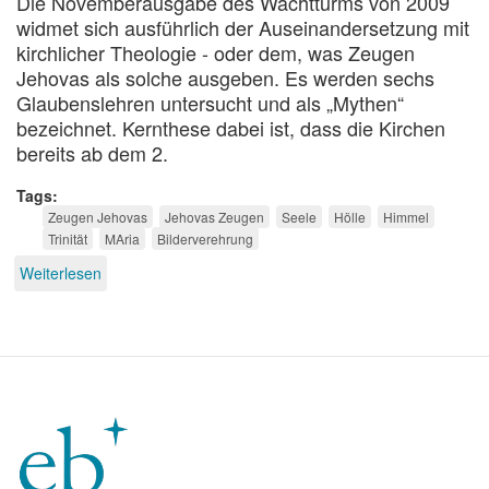
Die Novemberausgabe des Wachtturms von 2009
widmet sich ausführlich der Auseinandersetzung mit
kirchlicher Theologie - oder dem, was Zeugen
Jehovas als solche ausgeben. Es werden sechs
Glaubenslehren untersucht und als „Mythen“
bezeichnet. Kernthese dabei ist, dass die Kirchen
bereits ab dem 2.
Tags
Zeugen Jehovas
Jehovas Zeugen
Seele
Hölle
Himmel
Trinität
MAria
Bilderverehrung
Weiterlesen
über
Mythos
oder
Wahrheit?