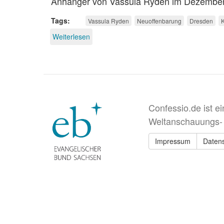
Anhänger von Vassula Ryden im Dezember
Tags
Vassula Ryden
Neuoffenbarung
Dresden
K
Weiterlesen
über
Vassula
Ryden
-
orthodox-
katholische
Privatoffenbarungen
Confessio.de ist e
Weltanschauungs-
Impressum
Daten