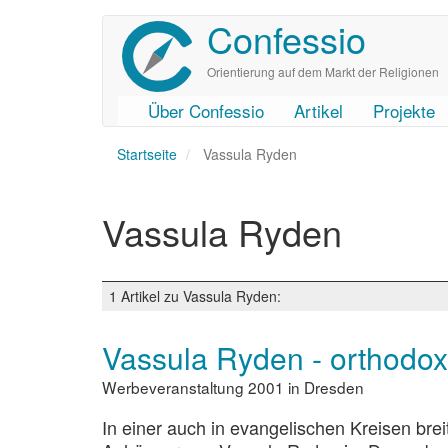
Confessio
Direkt
zum
Inhalt
Orientierung auf dem Markt der Religionen
Über Confessio
Artikel
Projekte
User
Main
Startseite
account
navigation
Vassula Ryden
menu
Vassula Ryden
1 Artikel zu Vassula Ryden:
Vassula Ryden - orthodox
Werbeveranstaltung 2001 in Dresden
In einer auch in evangelischen Kreisen br