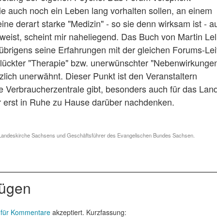
e auch noch ein Leben lang vorhalten sollen, an einem
ne derart starke "Medizin" - so sie denn wirksam ist - a
eist, scheint mir naheliegend. Das Buch von Martin Lel
übrigens seine Erfahrungen mit der gleichen Forums-Lei
glückter "Therapie" bzw. unerwünschter "Nebenwirkungen
lich unerwähnt. Dieser Punkt ist den Veranstaltern
de Verbraucherzentrale gibt, besonders auch für das La
r erst in Ruhe zu Hause darüber nachdenken.
h. Landeskirche Sachsens und Geschäftsführer des Evangelischen Bundes Sachsen.
fügen
 für Kommentare
akzeptiert. Kurzfassung: