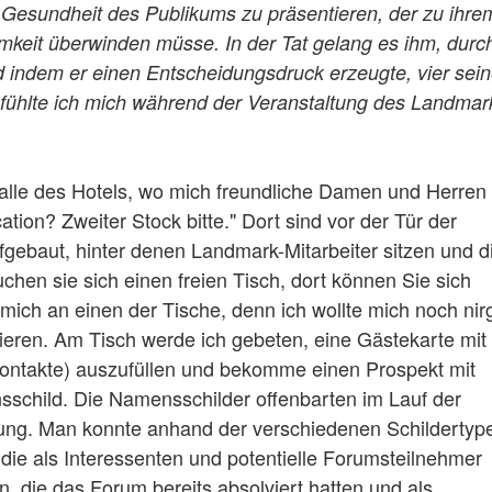
r Gesundheit des Publikums zu präsentieren, der zu ihre
mkeit überwinden müsse. In der Tat gelang es ihm, durc
indem er einen Entscheidungsdruck erzeugte, vier sein
 fühlte ich mich während der Veranstaltung des Landmar
halle des Hotels, wo mich freundliche Damen und Herren
on? Zweiter Stock bitte." Dort sind vor der Tür der
gebaut, hinter denen Landmark-Mitarbeiter sitzen und d
uchen sie sich einen freien Tisch, dort können Sie sich
mich an einen der Tische, denn ich wollte mich noch ni
ieren. Am Tisch werde ich gebeten, eine Gästekarte mit
ontakte) auszufüllen und bekomme einen Prospekt mit
schild. Die Namensschilder offenbarten im Lauf der
ung. Man konnte anhand der verschiedenen Schildertyp
, die als Interessenten und potentielle Forumsteilnehmer
die das Forum bereits absolviert hatten und als