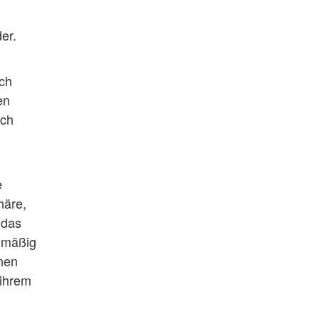
er.
ach
en
rch
n
e
häre,
 das
elmäßig
hnen
 ihrem