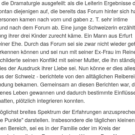
ie Dramaturgie ausgefeilt: als die Leiterin Ergebnisse 
ontan diejenigen auf, die bereits das Forum hinter sich h
Personen kamen nach vorn und gaben z. T. sehr intime
 und nach dem Forum ab. Eine junge Schweizerin erzählt
ng ihrer drei Kinder zurecht käme. Ein Mann aus Erfurt
einer Ehe. Durch das Forum sei sie zwar nicht wieder geh
erkennen können und sei nun mit seiner Ex-Frau im Rein
ilderte seinen Konflikt mit seiner Mutter, die ihn ständi
dies der Ausdruck ihrer Liebe sei. Nun könne er dies alle
 der Schweiz - berichtete von den alltäglichen Reiberei
ndung bekamen. Gemeinsam an diesen Berichten war, 
eigenes Leben gewannen und dadurch bestimmte Einflüsse
tten, plötzlich integrieren konnten.
möglichst breites Spektrum der Erfahrungen anzusprechen
 Punkte" darstellen. Insbesondere die täglichen kleine
 Bereich, sei es in der Familie oder im Kreis der