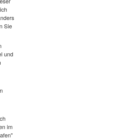
eser
ich
anders
n Sie
n
el und
n
en
och
en im
lafen"