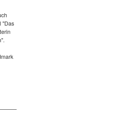
uch
l "Das
terin
".
ndmark