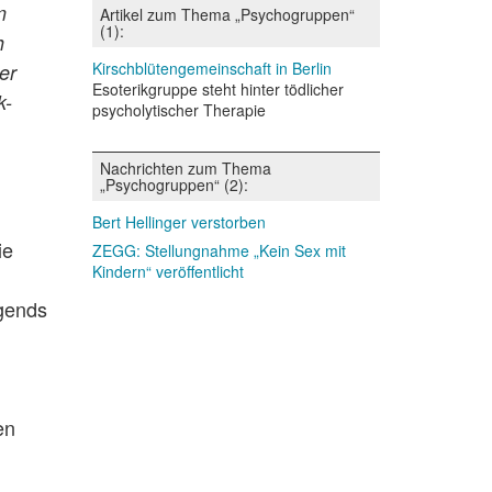
m
Artikel zum Thema „Psychogruppen“
(1):
h
Kirschblütengemeinschaft in Berlin
er
Esoterikgruppe steht hinter tödlicher
k-
psycholytischer Therapie
Nachrichten zum Thema
„Psychogruppen“ (2):
Bert Hellinger verstorben
ie
ZEGG: Stellungnahme „Kein Sex mit
Kindern“ veröffentlicht
rgends
en