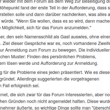
r wieder mit dem Forum als dem Weg zur Beseitigung di
hepunkt fand der erste Teil in der Aufforderung, dass s
rstellen solle und dann darüber nachdenken, was alles 
n würde. "Wenn Sie wollen, dass es so wird, dann mache
e Möglichkeit, sich für das Forum anzumelden."
ner, den sein Namensschild als Gast auswies, ohne eine
. Ziel dieser Gespräche war es, noch vorhandene Zweif
ur Anmeldung zum Forum zu bewegen. Die individuelle
ichen Muster: Finden des persönlichen Problems,
lem lösen werde und Aufforderung zur Anmeldung.
 für die Probleme eines jeden präsentiert. Wie es dies
egründet. Allerdings suggerierten die vorgetragenen
all erfolgreich sei.
met, die sich zwar für das Forum interessierten, aber n
chen Gründen noch nicht angemeldet hatten. Diese wurd
ilnehmer äußerte, so wichtige Dinge sollte man "übersch