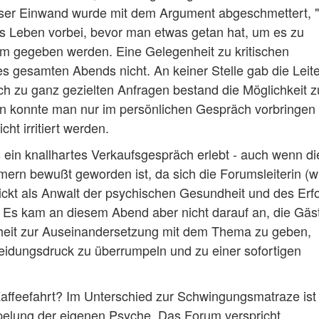
ser Einwand wurde mit dem Argument abgeschmettert,
das Leben vorbei, bevor man etwas getan hat, um es zu
um gegeben werden. Eine Gelegenheit zu kritischen
gesamten Abends nicht. An keiner Stelle gab die Leite
h zu ganz gezielten Anfragen bestand die Möglichkeit z
 konnte man nur im persönlichen Gespräch vorbringen 
ht irritiert werden.
 ein knallhartes Verkaufsgespräch erlebt - auch wenn di
mern bewußt geworden ist, da sich die Forumsleiterin (w
ckt als Anwalt der psychischen Gesundheit und des Erfo
 Es kam an diesem Abend aber nicht darauf an, die Gäs
nheit zur Auseinandersetzung mit dem Thema zu geben,
eidungsdruck zu überrumpeln und zu einer sofortigen
ffeefahrt? Im Unterschied zur Schwingungsmatraze ist
elung der eigenen Psyche. Das Forum verspricht