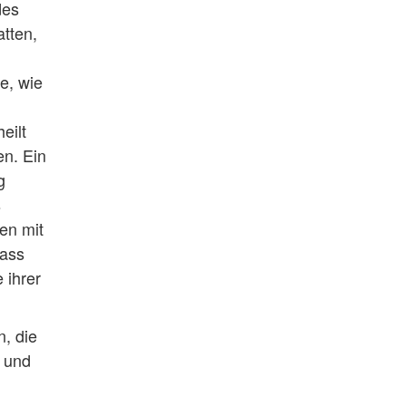
des
atten,
e, wie
eilt
en. Ein
g
s
en mit
dass
 ihrer
, die
n und