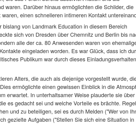
 waren. Darüber hinaus ermöglichten die Schilder, die
waren, einen schnelleren intimeren Kontakt untereinand
er bislang von Landmark Education in diesem Bereich
eckte sich von Dresden über Chemnitz und Berlin bis n
 sondern alle der ca. 80 Anwesenden waren von ehemalig
Kontakte eingeladen worden. Es war Glück, dass ich du
ritisches Publikum war durch dieses Einladungsverhalte
eren Alters, die auch als diejenige vorgestellt wurde, di
. Dies ermöglichte einen gewissen Einblick in die Atmosp
um erwartet. In unterhaltsamer Weise plauderte sie über
die es gedacht sei und welche Vorteile es brächte. Reg
hen und zu beteiligen, sei es durch Melden ("Wer von I
ch gezielte Aufgaben ("Stellen Sie sich eine Situation in