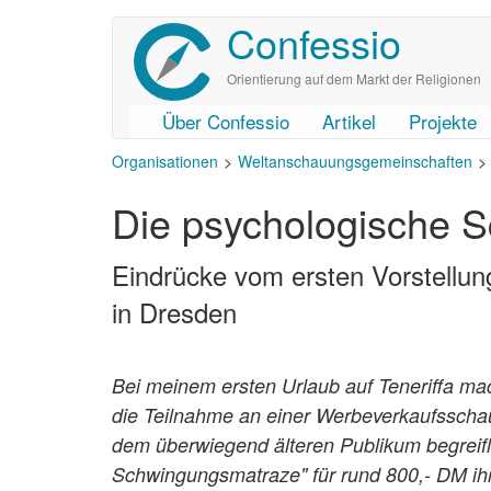
Confessio
Direkt
zum
Inhalt
Orientierung auf dem Markt der Religionen
Über Confessio
Artikel
Projekte
User
Main
Organisationen
Weltanschauungsgemeinschaften
account
navigation
Die psychologische 
menu
Eindrücke vom ersten Vorstell
in Dresden
Bei meinem ersten Urlaub auf Teneriffa mac
die Teilnahme an einer Werbeverkaufsschau
dem überwiegend älteren Publikum begreifli
Schwingungsmatraze" für rund 800,- DM ihr 