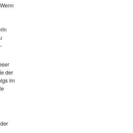
 "Wenn
rin
u
-
eser
ie der
lgs im
te
 der