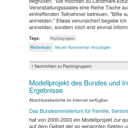
begrüßen: "Sie möchten zu Landmark-Educati
Veranstaltungssaales eine Reihe Tische auf
eintreffenden Teilnehmer betreuen. "Bitte s
anmelden." Etwas verunsichert begebe ich 
anmelden, sondern mich erst einmal inform
Tags
Psychogruppen
Weiterlesen
über
Neuen Kommentar hinzufügen
Die
psychologische
Schwingungsmatratze
1 Nachrichten zu Psychogruppen:
Modellprojekt des Bundes und Int
Ergebnisse
Abschlussberichte im Internet verfügbar
Das Bundesministerium für Familie, Senio
hat von 2000-2003 ein Modellprojekt zur qu
auf dem Gebiet der so genannten Sekten 