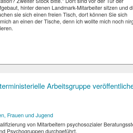
on? Zweiter Stock bitte." Dort sind vor der Tür der
gebaut, hinter denen Landmark-Mitarbeiter sitzen und d
uchen sie sich einen freien Tisch, dort können Sie sich
mich an einen der Tische, denn ich wollte mich noch ni
ieren.
erministerielle Arbeitsgruppe veröffentlich
ren, Frauen und Jugend
alifizierung von Mitarbeitern psychosozialer Beratungsst
und Psychogruppen durchgeführt.