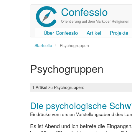
Confessio
Direkt
zum
Inhalt
Orientierung auf dem Markt der Religionen
Über Confessio
Artikel
Projekte
User
Main
Startseite
account
navigation
Psychogruppen
menu
Psychogruppen
1 Artikel zu Psychogruppen:
Die psychologische Schw
Eindrücke vom ersten Vorstellungsabend des La
Es ist Abend und ich betrete die Eingangs