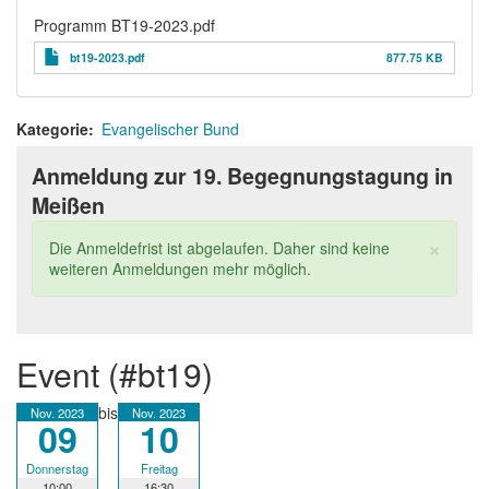
Programm BT19-2023.pdf
bt19-2023.pdf
877.75 KB
Kategorie
Evangelischer Bund
Anmeldung zur 19. Begegnungstagung in
Meißen
×
Statusmeldung
Die Anmeldefrist ist abgelaufen. Daher sind keine
weiteren Anmeldungen mehr möglich.
event (#bt19)
bis
Nov. 2023
Nov. 2023
09
10
Donnerstag
Freitag
10:00
16:30