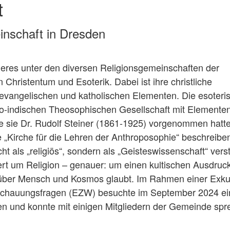
t
inschaft in Dresden
eres unter den diversen Religionsgemeinschaften der
Christentum und Esoterik. Dabei ist ihre christliche
vangelischen und katholischen Elementen. Die esoteri
glo-indischen Theosophischen Gesellschaft mit Elemente
ie sie Dr. Rudolf Steiner (1861-1925) vorgenommen hatte
e „Kirche für die Lehren der Anthroposophie“ beschreibe
t als „religiös“, sondern als „Geisteswissenschaft“ verst
ert um Religion – genauer: um einen kultischen Ausdruck
 über Mensch und Kosmos glaubt. Im Rahmen einer Exku
anschauungsfragen (EZW) besuchte im September 2024 ei
n und konnte mit einigen Mitgliedern der Gemeinde spr