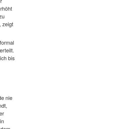
r
erhöht
azu
 zeigt
 formal
rteilt.
ch bis
de nie
ndt,
er
in
i dem