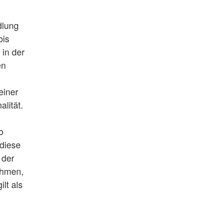
dlung
bis
 in der
en
einer
lität.
o
diese
 der
ehmen,
lt als