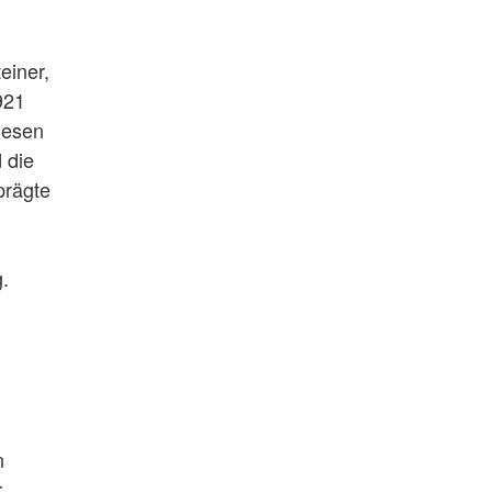
einer,
921
iesen
 die
prägte
.
n
r