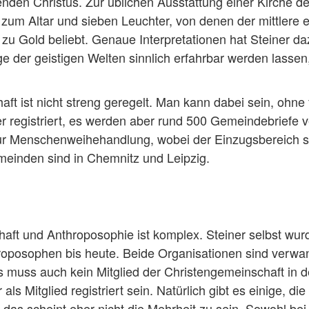
en Christus. Zur üblichen Ausstattung einer Kirche de
zum Altar und sieben Leuchter, von denen der mittlere 
e zu Gold beliebt. Genaue Interpretationen hat Steiner d
ge der geistigen Welten sinnlich erfahrbar werden lassen,
aft ist nicht streng geregelt. Man kann dabei sein, ohne
er registriert, es werden aber rund 500 Gemeindebriefe ve
 Menschenweihehandlung, wobei der Einzugsbereich si
meinden sind in Chemnitz und Leipzig.
aft und Anthroposophie ist komplex. Steiner selbst wur
throposophen bis heute. Beide Organisationen sind verwa
s muss auch kein Mitglied der Christengemeinschaft in d
s Mitglied registriert sein. Natürlich gibt es einige, die 
 das scheint eher nicht die Mehrheit zu sein. Sowohl be