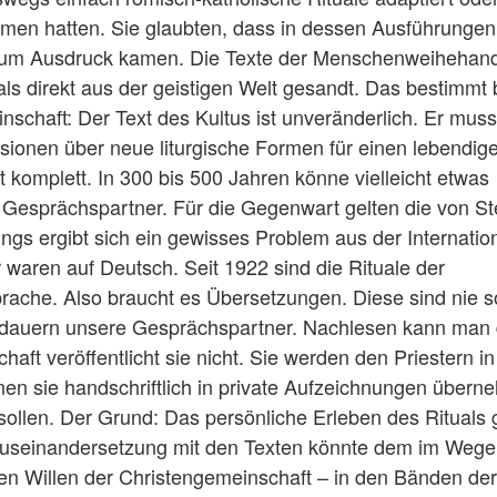
men hatten. Sie glaubten, dass in dessen Ausführungen
en zum Ausdruck kamen. Die Texte der Menschenweihehan
s direkt aus der geistigen Welt gesandt. Das bestimmt 
schaft: Der Text des Kultus ist unveränderlich. Er muss
ionen über neue liturgische Formen für einen lebendig
komplett. In 300 bis 500 Jahren könne vielleicht etwas
 Gesprächspartner. Für die Gegenwart gelten die von St
ngs ergibt sich ein gewisses Problem aus der Internationa
 waren auf Deutsch. Seit 1922 sind die Rituale der
rache. Also braucht es Übersetzungen. Diese sind nie s
 bedauern unsere Gesprächspartner. Nachlesen kann man 
haft veröffentlicht sie nicht. Sie werden den Priestern in
nen sie handschriftlich in private Aufzeichnungen übern
ollen. Der Grund: Das persönliche Erleben des Rituals gi
le Auseinandersetzung mit den Texten könnte dem im Wege
den Willen der Christengemeinschaft – in den Bänden der