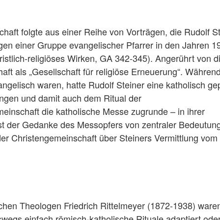
ft folgte aus einer Reihe von Vorträgen, die Rudolf St
gen einer Gruppe evangelischer Pfarrer in den Jahren 1
ristlich-religiöses Wirken, GA 342-345). Angerührt von d
ft als „Gesellschaft für religiöse Erneuerung“. Während
elisch waren, hatte Rudolf Steiner eine katholisch ge
ungen und damit auch dem Ritual der
inschaft die katholische Messe zugrunde – in ihrer
 ist der Gedanke des Messopfers von zentraler Bedeutung
der Christengemeinschaft über Steiners Vermittlung vom
hen Theologen Friedrich Rittelmeyer (1872-1938) ware
swegs einfach römisch-katholische Rituale adaptiert ode