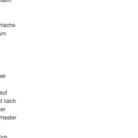
phische
 um
bei
auf
st nach
her
riester
ich