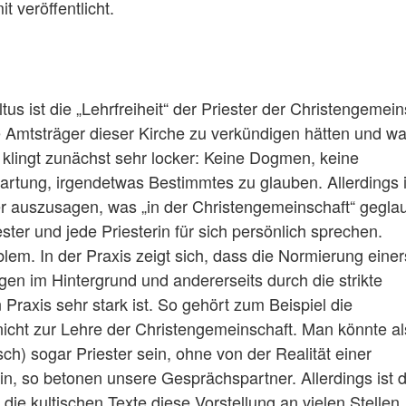
 veröffentlicht.
s ist die „Lehrfreiheit“ der Priester der Christengemein
e Amtsträger dieser Kirche zu verkündigen hätten und w
as klingt zunächst sehr locker: Keine Dogmen, keine
rwartung, irgendetwas Bestimmtes zu glauben. Allerdings i
r auszusagen, was „in der Christengemeinschaft“ gegla
er und jede Priesterin für sich persönlich sprechen.
blem. In der Praxis zeigt sich, dass die Normierung einer
n im Hintergrund und andererseits durch die strikte
Praxis sehr stark ist. So gehört zum Beispiel die
nicht zur Lehre der Christengemeinschaft. Man könnte a
ch) sogar Priester sein, ohne von der Realität einer
n, so betonen unsere Gesprächspartner. Allerdings ist 
 die kultischen Texte diese Vorstellung an vielen Stellen