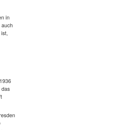
en in
e auch
ist,
 1936
 das
t
Dresden
e