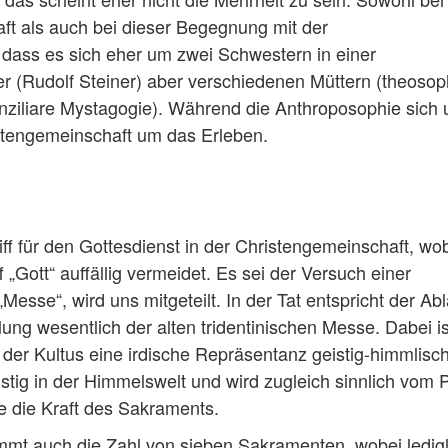
t als auch bei dieser Begegnung mit der
, dass es sich eher um zwei Schwestern in einer
er (Rudolf Steiner) aber verschiedenen Müttern (theoso
onziliare Mystagogie). Während die Anthroposophie sich
stengemeinschaft um das Erleben.
f für den Gottesdienst in der Christengemeinschaft, wo
„Gott“ auffällig vermeidet. Es sei der Versuch einer
esse“, wird uns mitgeteilt. In der Tat entspricht der Abl
ng wesentlich der alten tridentinischen Messe. Dabei i
der Kultus eine irdische Repräsentanz geistig-himmlisc
stig in der Himmelswelt und wird zugleich sinnlich vom P
e die Kraft des Sakraments.
mt auch die Zahl von sieben Sakramenten, wobei ledigl