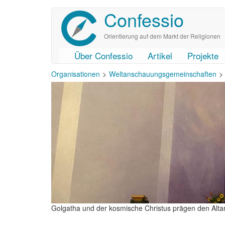
Confessio
Direkt
zum
Inhalt
Orientierung auf dem Markt der Religionen
Über Confessio
Artikel
Projekte
User
Main
Organisationen
Weltanschauungsgemeinschaften
account
navigation
menu
Golgatha und der kosmische Christus prägen den Alta