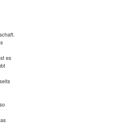
schaft.
as
st es
ubt
seits
lso
das