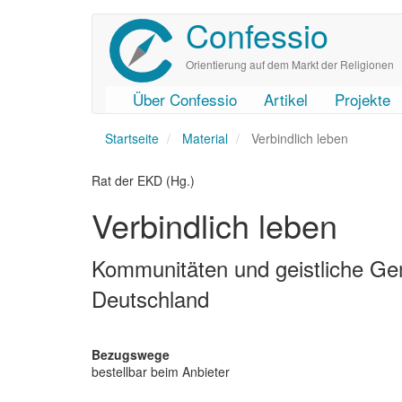
Confessio
Direkt
zum
Inhalt
Orientierung auf dem Markt der Religionen
Über Confessio
Artikel
Projekte
User
Main
Startseite
account
navigation
Material
Verbindlich leben
menu
Rat der EKD (Hg.)
Verbindlich leben
Kommunitäten und geistliche Gem
Deutschland
Bezugswege
bestellbar beim Anbieter