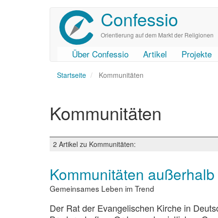
Confessio
Direkt
zum
Inhalt
Orientierung auf dem Markt der Religionen
Über Confessio
Artikel
Projekte
User
Main
Startseite
account
navigation
Kommunitäten
menu
Kommunitäten
2 Artikel zu Kommunitäten:
Kommunitäten außerhalb 
Gemeinsames Leben im Trend
Der Rat der Evangelischen Kirche in Deutsc