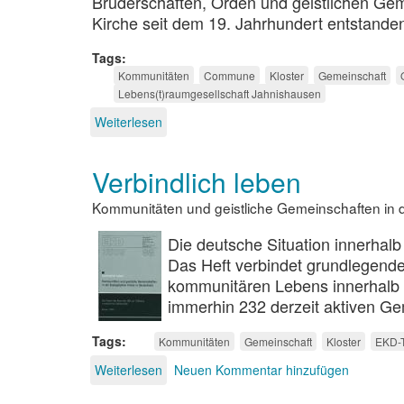
Bruderschaften, Orden und geistlichen Geme
Kirche seit dem 19. Jahrhundert entstanden
Tags
Kommunitäten
Commune
Kloster
Gemeinschaft
Lebens(t)raumgesellschaft Jahnishausen
Weiterlesen
über
Kommunitäten
außerhalb
Verbindlich leben
der
Kirchen
Kommunitäten und geistliche Gemeinschaften in 
Die deutsche Situation innerhalb
Das Heft verbindet grundlegen
kommunitären Lebens innerhalb d
immerhin 232 derzeit aktiven Ge
Tags
Kommunitäten
Gemeinschaft
Kloster
EKD-T
Weiterlesen
über
Neuen Kommentar hinzufügen
Verbindlich