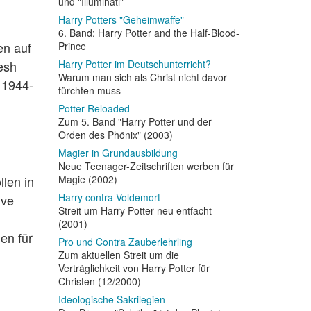
und "Illuminati"
Harry Potters "Geheimwaffe"
6. Band: Harry Potter and the Half-Blood-
en auf
Prince
esh
Harry Potter im Deutschunterricht?
Warum man sich als Christ nicht davor
 1944-
fürchten muss
Potter Reloaded
Zum 5. Band "Harry Potter und der
Orden des Phönix" (2003)
Magier in Grundausbildung
Neue Teenager-Zeitschriften werben für
llen in
Magie (2002)
Harry contra Voldemort
ive
Streit um Harry Potter neu entfacht
(2001)
en für
Pro und Contra Zauberlehrling
Zum aktuellen Streit um die
Verträglichkeit von Harry Potter für
Christen (12/2000)
Ideologische Sakrilegien