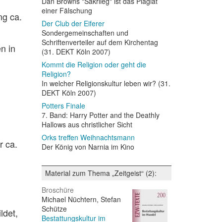
Dan Browns "Sakrileg" ist das Plagiat
einer Fälschung
ng ca.
Der Club der Eiferer
Sondergemeinschaften und
Schriftenverteiler auf dem Kirchentag
n in
(31. DEKT Köln 2007)
Kommt die Religion oder geht die
Religion?
In welcher Religionskultur leben wir? (31.
DEKT Köln 2007)
Potters Finale
7. Band: Harry Potter and the Deathly
Hallows aus christlicher Sicht
Orks treffen Weihnachtsmann
r ca.
Der König von Narnia im Kino
Material zum Thema „Zeitgeist“ (2):
Broschüre
Michael Nüchtern, Stefan
Schütze
ldet,
Bestattungskultur im