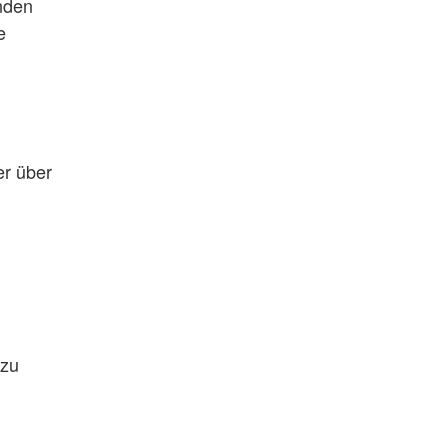
nden
e
er über
 zu