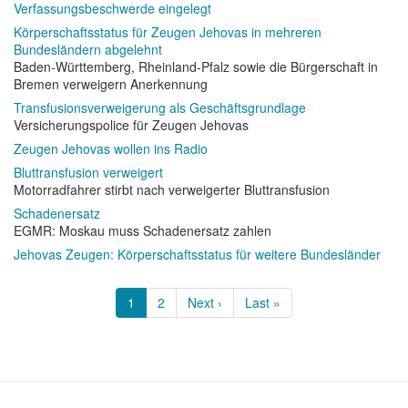
Verfassungsbeschwerde eingelegt
Körperschaftsstatus für Zeugen Jehovas in mehreren
Bundesländern abgelehnt
Baden-Württemberg, Rheinland-Pfalz sowie die Bürgerschaft in
Bremen verweigern Anerkennung
Transfusionsverweigerung als Geschäftsgrundlage
Versicherungspolice für Zeugen Jehovas
Zeugen Jehovas wollen ins Radio
Bluttransfusion verweigert
Motorradfahrer stirbt nach verweigerter Bluttransfusion
Schadenersatz
EGMR: Moskau muss Schadenersatz zahlen
Jehovas Zeugen: Körperschaftsstatus für weitere Bundesländer
Seitennummerierung
Aktuelle
1
Page
2
Nächste
Next ›
Letzte
Last »
Seite
Seite
Seite